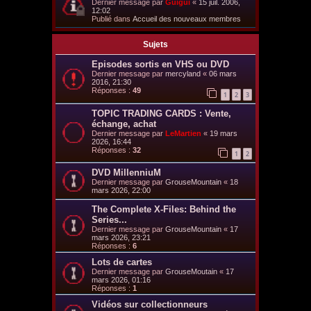
Dernier message par
Guigui
«
15 juil. 2006,
12:02
Publié dans
Accueil des nouveaux membres
Sujets
Episodes sortis en VHS ou DVD
Dernier message par
mercyland
«
06 mars
2016, 21:30
Réponses :
49
1
2
3
TOPIC TRADING CARDS : Vente,
échange, achat
Dernier message par
LeMartien
«
19 mars
2026, 16:44
Réponses :
32
1
2
DVD MillenniuM
Dernier message par
GrouseMountain
«
18
mars 2026, 22:00
The Complete X-Files: Behind the
Series...
Dernier message par
GrouseMountain
«
17
mars 2026, 23:21
Réponses :
6
Lots de cartes
Dernier message par
GrouseMoutain
«
17
mars 2026, 01:16
Réponses :
1
Vidéos sur collectionneurs