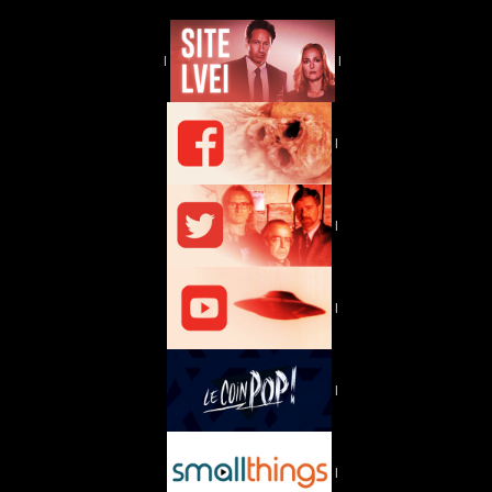
|
|
|
|
|
|
|