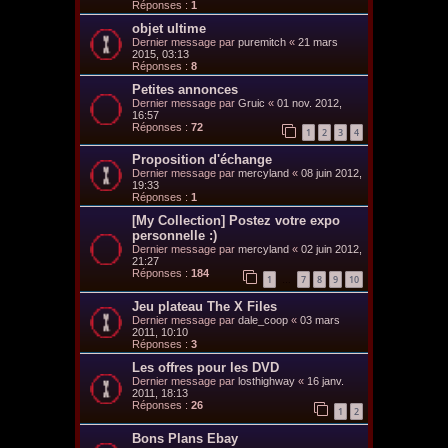
Réponses :
1
objet ultime
Dernier message par
puremitch
«
21 mars
2015, 03:13
Réponses :
8
Petites annonces
Dernier message par
Gruic
«
01 nov. 2012,
16:57
Réponses :
72
1
2
3
4
Proposition d'échange
Dernier message par
mercyland
«
08 juin 2012,
19:33
Réponses :
1
[My Collection] Postez votre expo
personnelle :)
Dernier message par
mercyland
«
02 juin 2012,
21:27
Réponses :
184
1
7
8
9
10
…
Jeu plateau The X Files
Dernier message par
dale_coop
«
03 mars
2011, 10:10
Réponses :
3
Les offres pour les DVD
Dernier message par
losthighway
«
16 janv.
2011, 18:13
Réponses :
26
1
2
Bons Plans Ebay