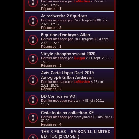
Dernier message par
LeMartien
«
27 déc.
2023, 17:25
Réponses :
1
Je recherche 2 figurines
Dernier message par
Paul Tergeist
«
06 nov.
2023, 17:16
Réponses :
2
Figurine d'embryon Alien
Dernier message par
Paul Tergeist
«
14 sept.
2022, 21:29
Réponses :
3
Vinyle phosphorescent 2020
Dernier message par
Guigui
«
14 sept. 2022,
16:02
Réponses :
3
Avis Carte Upper Deck 2019
Autograph Gillan Anderson
Dernier message par
LeMartien
«
16 oct.
2021, 19:31
Réponses :
2
BD Comics en VO
Dernier message par
yann
«
03 juin 2021,
14:02
Cède toute sa collection XF
Dernier message par
mercyland
«
01 mai 2020,
02:09
Réponses :
4
THE X-FILES – SAISON 11: LIMITED
EDITION (2-CD SET)