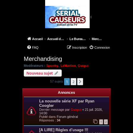
|
Accueil
Accueil du forum
Le Bureau de Skinner
Merchandising
FAQ
Inscription
Connexion
Merchandising
Modérateurs :
Spooky.
,
LeMartien
,
Guigui
Nouveau sujet
1
2
Suivant
57 sujets
Annonces
La nouvelle série XF par Ryan
Coogler
Dernier message par
Guigui
«
21 juil. 2026,
14:00
Publié dans
Forum général
Réponses :
34
1
2
[A LIRE] Règles d'usage !!!