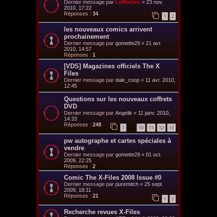
Dernier message par
LeMartien
«
23 nov.
2010, 17:22
Réponses :
34
1
2
les nouveaux comics arrivent
prochainement
Dernier message par
gomette29
«
21 avr.
2010, 14:57
Réponses :
1
[VDS] Magazines officiels The X
Files
Dernier message par
dale_coop
«
11 avr. 2010,
12:45
Questions sur les nouveaux coffrets
DVD
Dernier message par
Angelik
«
11 janv. 2010,
14:33
Réponses :
248
1
10
11
12
13
…
pw autographe et cartes spéciales à
vendre
Dernier message par
gomette29
«
01 oct.
2009, 22:25
Réponses :
2
Comic The X-Files 2008 Issue #0
Dernier message par
puremitch
«
25 sept.
2009, 18:11
Réponses :
21
1
2
Recherche revues X-Files