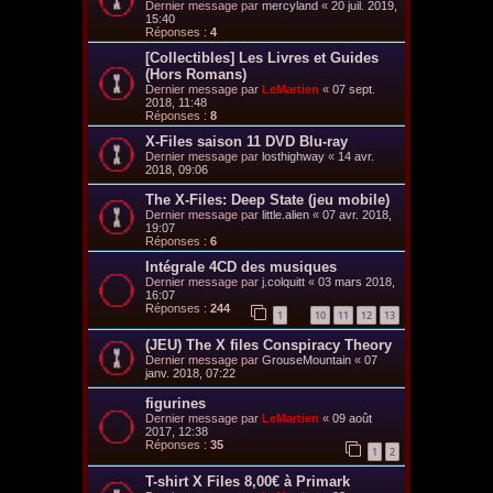
Dernier message par
mercyland
«
20 juil. 2019,
15:40
Réponses :
4
[Collectibles] Les Livres et Guides
(Hors Romans)
Dernier message par
LeMartien
«
07 sept.
2018, 11:48
Réponses :
8
X-Files saison 11 DVD Blu-ray
Dernier message par
losthighway
«
14 avr.
2018, 09:06
The X-Files: Deep State (jeu mobile)
Dernier message par
little.alien
«
07 avr. 2018,
19:07
Réponses :
6
Intégrale 4CD des musiques
Dernier message par
j.colquitt
«
03 mars 2018,
16:07
Réponses :
244
1
10
11
12
13
…
(JEU) The X files Conspiracy Theory
Dernier message par
GrouseMountain
«
07
janv. 2018, 07:22
figurines
Dernier message par
LeMartien
«
09 août
2017, 12:38
Réponses :
35
1
2
T-shirt X Files 8,00€ à Primark