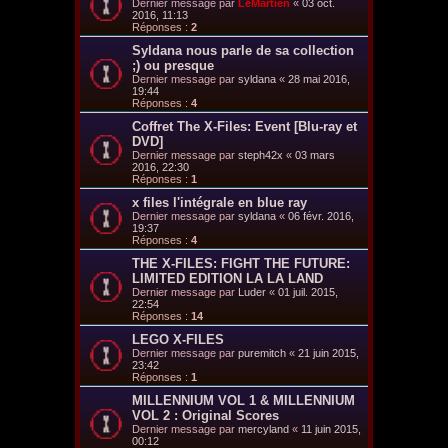
Dernier message par
LeMartien
«
03 oct.
2016, 11:13
Réponses :
2
Syldana nous parle de sa collection
;) ou presque
Dernier message par
syldana
«
28 mai 2016,
19:44
Réponses :
4
Coffret The X-Files: Event [Blu-ray et
DVD]
Dernier message par
steph42x
«
03 mars
2016, 22:30
Réponses :
1
x files l'intégrale en blue ray
Dernier message par
syldana
«
06 févr. 2016,
19:37
Réponses :
4
THE X-FILES: FIGHT THE FUTURE:
LIMITED EDITION LA LA LAND
Dernier message par
Luder
«
01 juil. 2015,
22:54
Réponses :
14
LEGO X-FILES
Dernier message par
puremitch
«
21 juin 2015,
23:42
Réponses :
1
MILLENNIUM VOL 1 & MILLENNIUM
VOL 2 : Original Scores
Dernier message par
mercyland
«
11 juin 2015,
00:12