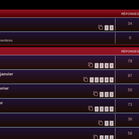
RÉPONSES
34
1
2
0
 membres
RÉPONSES
79
1
2
3
4
janvier
97
1
2
3
4
5
vrier
50
1
2
3
er
73
1
2
3
4
36
1
2
58
1
2
3