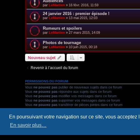
Audiences
par
LeMartien
»
16 févr. 2016, 11:59
24 janvier 2016 : premier épisode !
par
LeMartien
»
13 mai 2015, 12:03
Rumeurs et spoilers
par
LeMartien
»
27 mars 2015, 14:09
Photos de tournage
par
LeMartien
»
10 juin 2015, 00:18
Nouveau sujet
Revenir à l’accueil du forum
PERMISSIONS DU FORUM
Vous
ne pouvez pas
publier de nouveaux sujets dans ce forum
Vous
ne pouvez pas
répondre aux sujets dans ce forum
Vous
ne pouvez pas
modifier vos messages dans ce forum
Vous
ne pouvez pas
supprimer vos messages dans ce forum
Vous
ne pouvez pas
transférer de pièces jointes dans ce forum
En poursuivant votre navigation sur ce site, vous acceptez 
Accueil
Accueil du forum
En savoir plus…