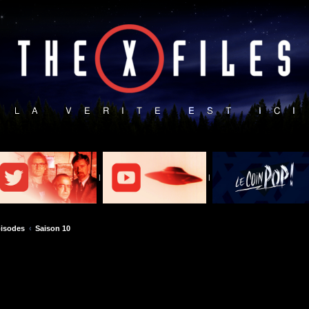
|
|
isodes
Saison 10