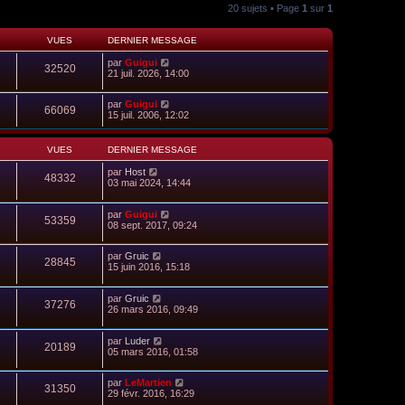
20 sujets • Page
1
sur
1
VUES
DERNIER MESSAGE
par
Guigui
32520
21 juil. 2026, 14:00
par
Guigui
66069
15 juil. 2006, 12:02
VUES
DERNIER MESSAGE
par
Host
48332
03 mai 2024, 14:44
par
Guigui
53359
08 sept. 2017, 09:24
par
Gruic
28845
15 juin 2016, 15:18
par
Gruic
37276
26 mars 2016, 09:49
par
Luder
20189
05 mars 2016, 01:58
par
LeMartien
31350
29 févr. 2016, 16:29