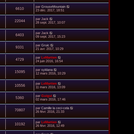
par
GrouseMountain
6610
23 déc. 2017, 18:51
par
Jack
22044
28 sept. 2017, 10:07
par
Jack
6403
09 sept. 2017, 15:23
par
Gruic
9331
21 avr. 2017, 10:29
par
LeMartien
4729
24 juin 2016, 16:54
par
syldana
15095
12 mars 2016, 10:29
par
LeMartien
10556
11 mars 2016, 13:09
par
Guigui
5360
02 mars 2016, 17:46
par
Camille la ceci-cela
70807
26 févr. 2016, 21:33
par
LeMartien
10192
26 févr. 2016, 12:49