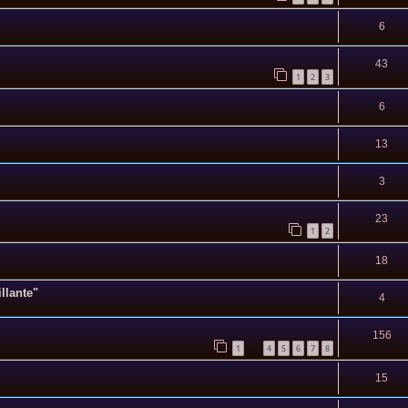
6
43
1
2
3
6
13
3
23
1
2
18
llante"
4
156
1
4
5
6
7
8
…
15