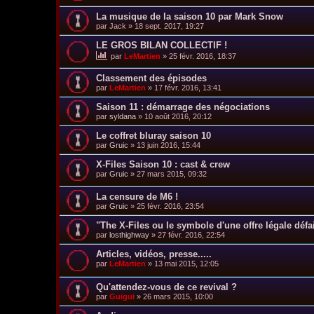
La musique de la saison 10 par Mark Snow
par
Jack
»
18 sept. 2017, 19:27
LE GROS BILAN COLLECTIF !
par
LeMartien
»
25 févr. 2016, 18:37
Classement des épisodes
par
LeMartien
»
17 févr. 2016, 13:41
Saison 11 : démarrage des négociations
par
syldana
»
10 août 2016, 20:12
Le coffret bluray saison 10
par
Gruic
»
13 juin 2016, 15:44
X-Files Saison 10 : cast & crew
par
Gruic
»
27 mars 2015, 09:32
La censure de M6 !
par
Gruic
»
25 févr. 2016, 23:54
"The X-Files ou le symbole d'une offre légale défai
par
losthighway
»
27 févr. 2016, 22:54
Articles, vidéos, presse.....
par
LeMartien
»
13 mai 2015, 12:05
Qu'attendez-vous de ce revival ?
par
Guigui
»
26 mars 2015, 10:00