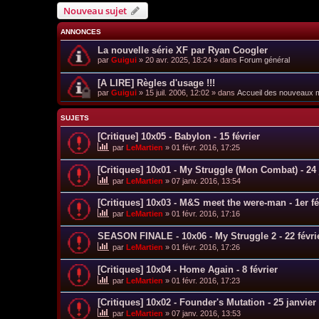
Nouveau sujet
ANNONCES
La nouvelle série XF par Ryan Coogler
par
Guigui
»
20 avr. 2025, 18:24
» dans
Forum général
[A LIRE] Règles d'usage !!!
par
Guigui
»
15 juil. 2006, 12:02
» dans
Accueil des nouveaux
SUJETS
[Critique] 10x05 - Babylon - 15 février
par
LeMartien
»
01 févr. 2016, 17:25
[Critiques] 10x01 - My Struggle (Mon Combat) - 24 
par
LeMartien
»
07 janv. 2016, 13:54
[Critiques] 10x03 - M&S meet the were-man - 1er fé
par
LeMartien
»
01 févr. 2016, 17:16
SEASON FINALE - 10x06 - My Struggle 2 - 22 févri
par
LeMartien
»
01 févr. 2016, 17:26
[Critiques] 10x04 - Home Again - 8 février
par
LeMartien
»
01 févr. 2016, 17:23
[Critiques] 10x02 - Founder's Mutation - 25 janvier
par
LeMartien
»
07 janv. 2016, 13:53