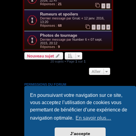
2016, 12:47
Réponses :
21
1
2
Rumeurs et spoilers
Dernier message par
Gruic
«
12 janv. 2016,
13:20
Réponses :
68
1
2
3
4
Photos de tournage
Dernier message par
Number 6
«
07 sept.
2015, 20:12
Réponses :
9
Nouveau sujet
20 sujets • Page
1
sur
1
Aller
PERMISSIONS DU FORUM
Vous
ne pouvez pas
publier de nouveaux sujets dans ce
En poursuivant votre navigation sur ce site,
forum
Vous
ne pouvez pas
répondre aux sujets dans ce forum
vous acceptez l’utilisation de cookies vous
Vous
ne pouvez pas
modifier vos messages dans ce
forum
permettant de bénéficier d’une expérience de
Vous
ne pouvez pas
supprimer vos messages dans ce
forum
navigation optimale.
En savoir plus…
Vous
ne pouvez pas
transférer de pièces jointes dans ce
forum
J’accepte
Accueil
Accueil du forum