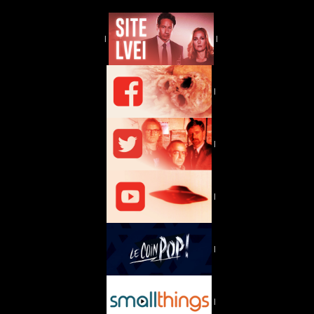
|
|
|
|
|
|
|