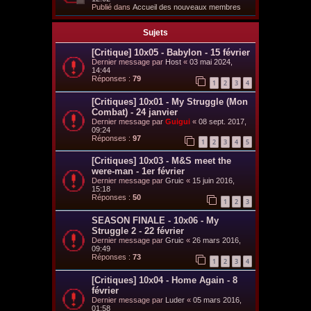
Publié dans
Accueil des nouveaux membres
Sujets
[Critique] 10x05 - Babylon - 15 février
Dernier message par
Host
«
03 mai 2024,
14:44
Réponses :
79
1
2
3
4
[Critiques] 10x01 - My Struggle (Mon
Combat) - 24 janvier
Dernier message par
Guigui
«
08 sept. 2017,
09:24
Réponses :
97
1
2
3
4
5
[Critiques] 10x03 - M&S meet the
were-man - 1er février
Dernier message par
Gruic
«
15 juin 2016,
15:18
Réponses :
50
1
2
3
SEASON FINALE - 10x06 - My
Struggle 2 - 22 février
Dernier message par
Gruic
«
26 mars 2016,
09:49
Réponses :
73
1
2
3
4
[Critiques] 10x04 - Home Again - 8
février
Dernier message par
Luder
«
05 mars 2016,
01:58