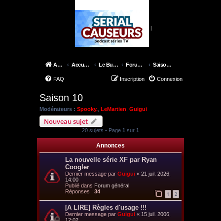
|
Accueil
Accueil du forum
Le Bureau des X-Files
Forum épisodes
Saison 10
FAQ
Inscription
Connexion
Saison 10
Modérateurs :
Spooky.
,
LeMartien
,
Guigui
Nouveau sujet
20 sujets • Page
1
sur
1
Annonces
La nouvelle série XF par Ryan
Coogler
Dernier message par
Guigui
«
21 juil. 2026,
14:00
Publié dans
Forum général
Réponses :
34
1
2
[A LIRE] Règles d'usage !!!
Dernier message par
Guigui
«
15 juil. 2006,
12:02