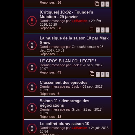
Réponses :
36
1
2
[Critiques] 10x02 - Founder's
Mutation - 25 janvier
Dernier message par
LeMartien
«
29 févr.
2016, 16:29
Réponses :
58
1
2
3
La musique de la saison 10 par Mark
Snow
Dernier message par
GrouseMountain
«
23
déc. 2017, 18:51
Réponses :
6
LE GROS BILAN COLLECTIF !
Dernier message par
Jack
«
28 sept. 2017,
10:07
Réponses :
43
1
2
3
Classement des épisodes
Dernier message par
Jack
«
09 sept. 2017,
15:23
Réponses :
6
Saison 11 : démarrage des
négociations
Dernier message par
Gruic
«
21 avr. 2017,
10:29
Réponses :
13
Le coffret bluray saison 10
Dernier message par
LeMartien
«
24 juin 2016,
16:54
Réponses :
3