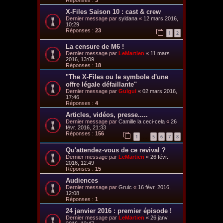
X-Files Saison 10 : cast & crew
Dernier message par
syldana
«
12 mars 2016,
10:29
Réponses :
23
1
2
La censure de M6 !
Dernier message par
LeMartien
«
11 mars
2016, 13:09
Réponses :
18
"The X-Files ou le symbole d'une
offre légale défaillante"
Dernier message par
Guigui
«
02 mars 2016,
17:46
Réponses :
4
Articles, vidéos, presse.....
Dernier message par
Camille la ceci-cela
«
26
févr. 2016, 21:33
Réponses :
156
1
5
6
7
8
…
Qu'attendez-vous de ce revival ?
Dernier message par
LeMartien
«
26 févr.
2016, 12:49
Réponses :
15
Audiences
Dernier message par
Gruic
«
16 févr. 2016,
12:08
Réponses :
1
24 janvier 2016 : premier épisode !
Dernier message par
LeMartien
«
26 janv.