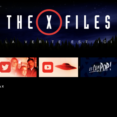
|
|
s X