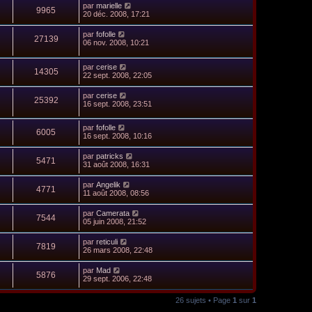
par
marielle
9965
20 déc. 2008, 17:21
par
fofolle
27139
06 nov. 2008, 10:21
par
cerise
14305
22 sept. 2008, 22:05
par
cerise
25392
16 sept. 2008, 23:51
par
fofolle
6005
16 sept. 2008, 10:16
par
patricks
5471
31 août 2008, 16:31
par
Angelik
4771
11 août 2008, 08:56
par
Camerata
7544
05 juin 2008, 21:52
par
reticuli
7819
26 mars 2008, 22:48
par
Mad
5876
29 sept. 2006, 22:48
26 sujets • Page
1
sur
1