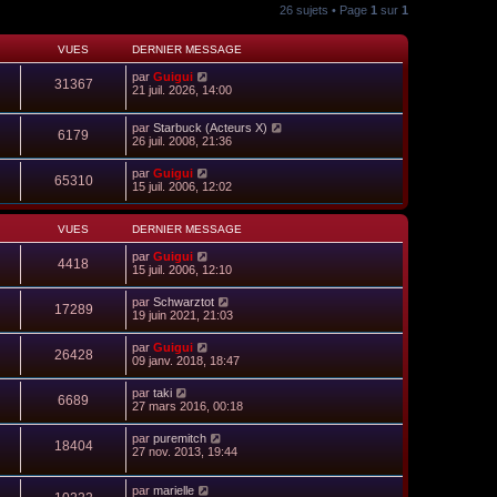
26 sujets • Page
1
sur
1
VUES
DERNIER MESSAGE
par
Guigui
31367
21 juil. 2026, 14:00
par
Starbuck (Acteurs X)
6179
26 juil. 2008, 21:36
par
Guigui
65310
15 juil. 2006, 12:02
VUES
DERNIER MESSAGE
par
Guigui
4418
15 juil. 2006, 12:10
par
Schwarztot
17289
19 juin 2021, 21:03
par
Guigui
26428
09 janv. 2018, 18:47
par
taki
6689
27 mars 2016, 00:18
par
puremitch
18404
27 nov. 2013, 19:44
par
marielle