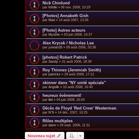
Nick Chinlund
par
fofolle
»
06 nov. 2008, 10:29
[Photos] Annabeth Gish
par
Mad
»
14 août 2007, 13:26
[Photo] Autres acteurs
par
Mysthic
»
03 juin 2008, 10:37
Alex Krycek / Nicholas Lea
par
yoman35
»
09 août 2006, 20:38
[photos] Robert Patrick
par
Sandy
»
31 août 2006, 18:39
Roy Thinnes (Jeremiah Smith)
par
patricks
»
29 août 2008, 17:12
skinner dans "NY unité spéciale"
par
Angelik
»
10 août 2008, 16:40
heureux évènement!
par
illel
»
04 juin 2008, 16:04
Décès de Floyd 'Red Crow' Westerman
par
N°6
»
14 déc. 2007, 10:25
Rôles multiples
par
dane
»
29 sept. 2006, 11:31
Nouveau sujet