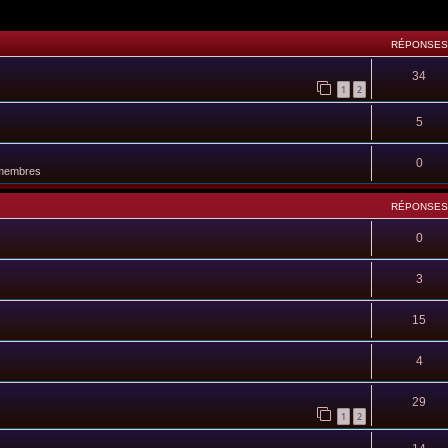
RÉPONSES
34
1
2
5
0
 membres
RÉPONSES
0
3
15
4
29
1
2