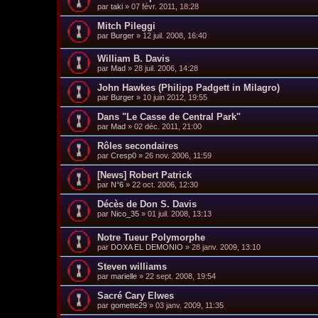
par
taki
»
07 févr. 2011, 18:28
Mitch Pileggi
par
Burger
»
12 juil. 2008, 16:40
William B. Davis
par
Mad
»
28 juil. 2006, 14:28
John Hawkes (Philipp Padgett in Milagro)
par
Burger
»
10 juin 2012, 19:55
Dans "Le Casse de Central Park"
par
Mad
»
02 déc. 2011, 21:00
Rôles secondaires
par
Cresp0
»
26 nov. 2006, 11:59
[News] Robert Patrick
par
N°6
»
22 oct. 2006, 12:30
Décès de Don S. Davis
par
Nico_35
»
01 juil. 2008, 13:13
Notre Tueur Polymorphe
par
DOXA EL DEMONIO
»
28 janv. 2009, 13:10
Steven williams
par
marielle
»
22 sept. 2008, 19:54
Sacré Cary Elwes
par
gomette29
»
03 janv. 2009, 11:35