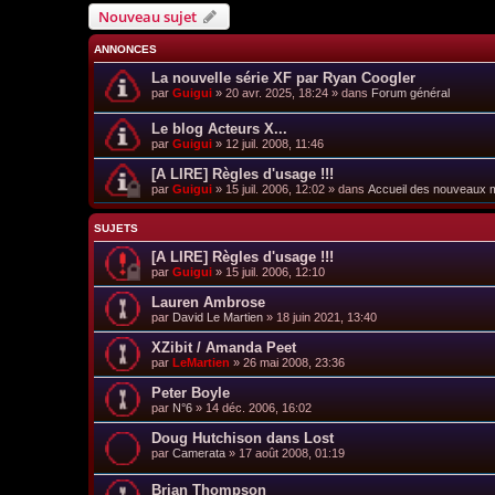
Nouveau sujet
ANNONCES
La nouvelle série XF par Ryan Coogler
par
Guigui
»
20 avr. 2025, 18:24
» dans
Forum général
Le blog Acteurs X...
par
Guigui
»
12 juil. 2008, 11:46
[A LIRE] Règles d'usage !!!
par
Guigui
»
15 juil. 2006, 12:02
» dans
Accueil des nouveaux
SUJETS
[A LIRE] Règles d'usage !!!
par
Guigui
»
15 juil. 2006, 12:10
Lauren Ambrose
par
David Le Martien
»
18 juin 2021, 13:40
XZibit / Amanda Peet
par
LeMartien
»
26 mai 2008, 23:36
Peter Boyle
par
N°6
»
14 déc. 2006, 16:02
Doug Hutchison dans Lost
par
Camerata
»
17 août 2008, 01:19
Brian Thompson