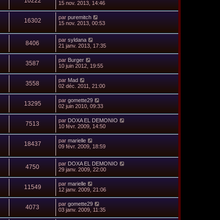
10222
15 nov. 2013, 14:46
par
puremitch
16302
15 nov. 2013, 00:53
par
syldana
8406
21 janv. 2013, 17:35
par
Burger
3587
10 juin 2012, 19:55
par
Mad
3558
02 déc. 2011, 21:00
par
gomette29
13295
02 juin 2010, 09:33
par
DOXA EL DEMONIO
7513
10 févr. 2009, 14:50
par
marielle
18437
09 févr. 2009, 18:59
par
DOXA EL DEMONIO
4750
29 janv. 2009, 22:00
par
marielle
11549
12 janv. 2009, 21:06
par
gomette29
4073
03 janv. 2009, 11:35