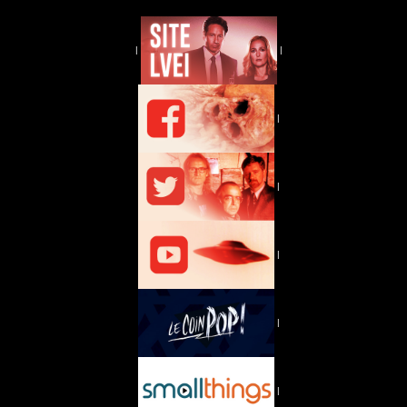
|
|
|
|
|
|
|