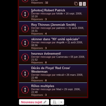
Réponses :
32
1
2
[photos] Robert Patrick
Dernier message par
fofolle
«
16 sept. 2008,
10:16
Réponses :
3
Roy Thinnes (Jeremiah Smith)
Dernier message par
patricks
«
31 août 2008,
16:31
Réponses :
4
skinner dans "NY unité spéciale"
Dernier message par
Angelik
«
11 août 2008,
08:56
Réponses :
3
heureux évènement!
Dernier message par
Camerata
«
05 juin 2008,
21:52
Réponses :
8
Décès de Floyd 'Red Crow'
Westerman
Dernier message par
reticuli
«
26 mars 2008,
22:48
Réponses :
8
Rôles multiples
Dernier message par
Mad
«
29 sept. 2006,
22:48
Réponses :
3
Nouveau sujet