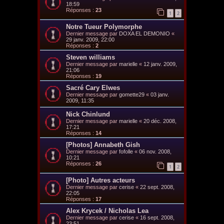
18:59
Réponses :
23
1
2
Notre Tueur Polymorphe
Dernier message par
DOXA EL DEMONIO
«
29 janv. 2009, 22:00
Réponses :
2
Steven williams
Dernier message par
marielle
«
12 janv. 2009,
21:06
Réponses :
19
Sacré Cary Elwes
Dernier message par
gomette29
«
03 janv.
2009, 11:35
Nick Chinlund
Dernier message par
marielle
«
20 déc. 2008,
17:21
Réponses :
14
[Photos] Annabeth Gish
Dernier message par
fofolle
«
06 nov. 2008,
10:21
Réponses :
26
1
2
[Photo] Autres acteurs
Dernier message par
cerise
«
22 sept. 2008,
22:05
Réponses :
17
Alex Krycek / Nicholas Lea
Dernier message par
cerise
«
16 sept. 2008,
23:51