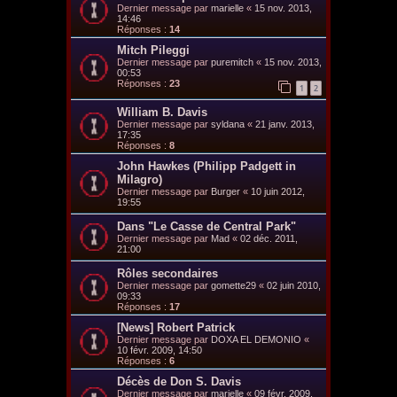
Dernier message par
marielle
«
15 nov. 2013,
14:46
Réponses :
14
Mitch Pileggi
Dernier message par
puremitch
«
15 nov. 2013,
00:53
Réponses :
23
1
2
William B. Davis
Dernier message par
syldana
«
21 janv. 2013,
17:35
Réponses :
8
John Hawkes (Philipp Padgett in
Milagro)
Dernier message par
Burger
«
10 juin 2012,
19:55
Dans "Le Casse de Central Park"
Dernier message par
Mad
«
02 déc. 2011,
21:00
Rôles secondaires
Dernier message par
gomette29
«
02 juin 2010,
09:33
Réponses :
17
[News] Robert Patrick
Dernier message par
DOXA EL DEMONIO
«
10 févr. 2009, 14:50
Réponses :
6
Décès de Don S. Davis
Dernier message par
marielle
«
09 févr. 2009,