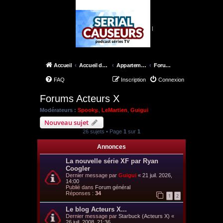
|
Accueil
Accueil du forum
Appartement 42
Forums Acteurs X
FAQ
Inscription
Connexion
Forums Acteurs X
Modérateurs :
Spooky.
,
LeMartien
,
Guigui
Nouveau sujet
26 sujets • Page
1
sur
1
Annonces
La nouvelle série XF par Ryan
Coogler
Dernier message par
Guigui
«
21 juil. 2026,
14:00
Publié dans
Forum général
Réponses :
34
1
2
Le blog Acteurs X...
Dernier message par
Starbuck (Acteurs X)
«
26 juil. 2008, 21:36