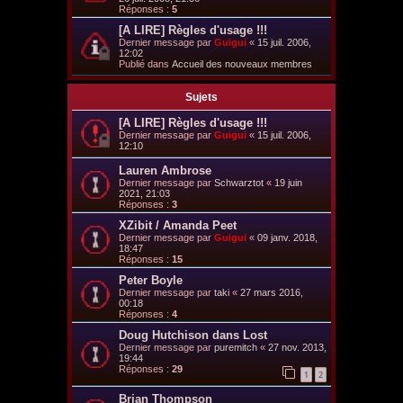
Réponses :
5
[A LIRE] Règles d'usage !!!
Dernier message par
Guigui
«
15 juil. 2006,
12:02
Publié dans
Accueil des nouveaux membres
Sujets
[A LIRE] Règles d'usage !!!
Dernier message par
Guigui
«
15 juil. 2006,
12:10
Lauren Ambrose
Dernier message par
Schwarztot
«
19 juin
2021, 21:03
Réponses :
3
XZibit / Amanda Peet
Dernier message par
Guigui
«
09 janv. 2018,
18:47
Réponses :
15
Peter Boyle
Dernier message par
taki
«
27 mars 2016,
00:18
Réponses :
4
Doug Hutchison dans Lost
Dernier message par
puremitch
«
27 nov. 2013,
19:44
Réponses :
29
1
2
Brian Thompson