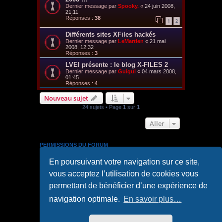
Dernier message par
Spooky.
«
24 juin 2008,
21:11
Réponses :
38
1
2
Différents sites XFiles hackés
Dernier message par
LeMartien
«
21 mai
2008, 12:32
Réponses :
3
LVEI présente : le blog X-FILES 2
Dernier message par
Guigui
«
04 mars 2008,
01:45
Réponses :
4
Nouveau sujet
24 sujets • Page
1
sur
1
Aller
PERMISSIONS DU FORUM
Vous
ne pouvez pas
publier de nouveaux sujets dans ce
En poursuivant votre navigation sur ce site,
forum
Vous
ne pouvez pas
répondre aux sujets dans ce forum
vous acceptez l’utilisation de cookies vous
Vous
ne pouvez pas
modifier vos messages dans ce
forum
permettant de bénéficier d’une expérience de
Vous
ne pouvez pas
supprimer vos messages dans ce
forum
navigation optimale.
En savoir plus…
Vous
ne pouvez pas
transférer de pièces jointes dans ce
forum