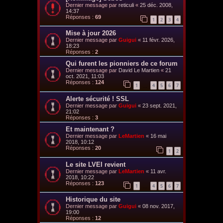
Dernier message par
reticuli
«
25 déc. 2008,
14:37
Réponses :
69
1
2
3
4
Mise à jour 2026
Dernier message par
Guigui
«
11 févr. 2026,
18:23
Réponses :
2
Qui furent les pionniers de ce forum
Dernier message par
David Le Martien
«
21
oct. 2021, 11:03
Réponses :
124
1
4
5
6
7
…
Alerte sécurité ! SSL
Dernier message par
Guigui
«
23 sept. 2021,
21:02
Réponses :
3
Et maintenant ?
Dernier message par
LeMartien
«
16 mai
2018, 10:12
Réponses :
20
1
2
Le site LVEI revient
Dernier message par
LeMartien
«
11 avr.
2018, 10:22
Réponses :
123
1
4
5
6
7
…
Historique du site
Dernier message par
Guigui
«
08 nov. 2017,
19:00
Réponses :
12