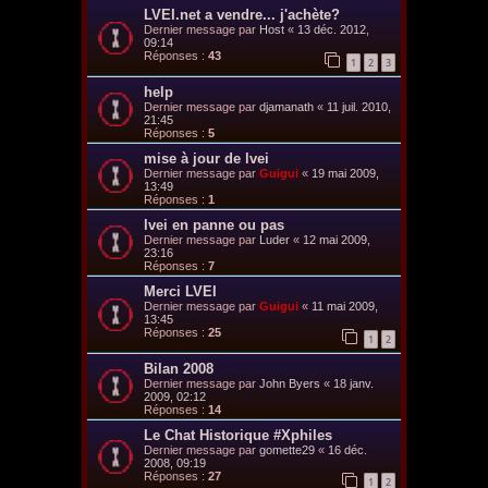
LVEI.net a vendre... j'achète?
Dernier message par
Host
«
13 déc. 2012,
09:14
Réponses :
43
1
2
3
help
Dernier message par
djamanath
«
11 juil. 2010,
21:45
Réponses :
5
mise à jour de lvei
Dernier message par
Guigui
«
19 mai 2009,
13:49
Réponses :
1
lvei en panne ou pas
Dernier message par
Luder
«
12 mai 2009,
23:16
Réponses :
7
Merci LVEI
Dernier message par
Guigui
«
11 mai 2009,
13:45
Réponses :
25
1
2
Bilan 2008
Dernier message par
John Byers
«
18 janv.
2009, 02:12
Réponses :
14
Le Chat Historique #Xphiles
Dernier message par
gomette29
«
16 déc.
2008, 09:19
Réponses :
27
1
2