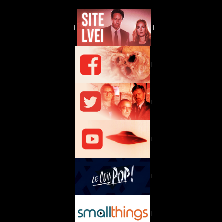
|
|
|
|
|
|
|