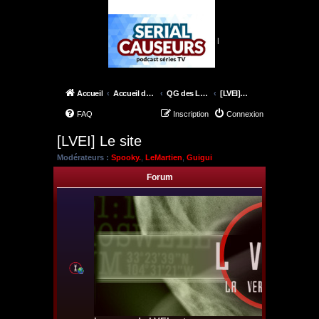
|
Accueil
Accueil du forum
QG des Lone Gunmen
[LVEI] Le site
FAQ
Inscription
Connexion
[LVEI] Le site
Modérateurs :
Spooky.
,
LeMartien
,
Guigui
Forum