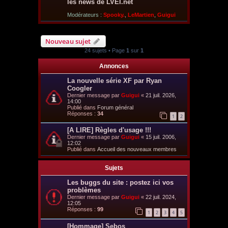
les news de LVEI.net
Modérateurs :
Spooky.
,
LeMartien
,
Guigui
Nouveau sujet
24 sujets • Page
1
sur
1
Annonces
La nouvelle série XF par Ryan
Coogler
Dernier message par
Guigui
«
21 juil. 2026,
14:00
Publié dans
Forum général
Réponses :
34
1
2
[A LIRE] Règles d'usage !!!
Dernier message par
Guigui
«
15 juil. 2006,
12:02
Publié dans
Accueil des nouveaux membres
Sujets
Les buggs du site : postez ici vos
problèmes
Dernier message par
Guigui
«
22 juil. 2024,
12:05
Réponses :
99
1
2
3
4
5
[Hommage] Sebos