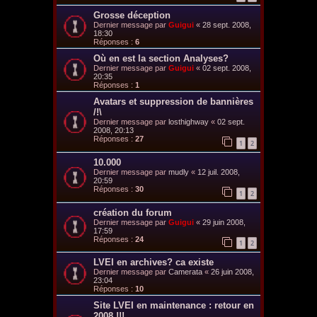
Grosse déception
Dernier message par
Guigui
«
28 sept. 2008,
18:30
Réponses :
6
Où en est la section Analyses?
Dernier message par
Guigui
«
02 sept. 2008,
20:35
Réponses :
1
Avatars et suppression de bannières
/!\
Dernier message par
losthighway
«
02 sept.
2008, 20:13
Réponses :
27
1
2
10.000
Dernier message par
mudly
«
12 juil. 2008,
20:59
Réponses :
30
1
2
création du forum
Dernier message par
Guigui
«
29 juin 2008,
17:59
Réponses :
24
1
2
LVEI en archives? ca existe
Dernier message par
Camerata
«
26 juin 2008,
23:04
Réponses :
10
Site LVEI en maintenance : retour en
2008 !!!