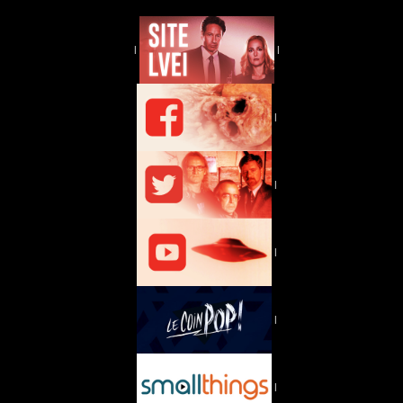
|
|
|
|
|
|
|