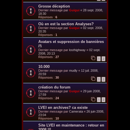
Grosse déception
Dernier message par
Guigui
«
28 sept. 2008,
18:30
Réponses :
6
Où en est la section Analyses?
Dernier message par
Guigui
«
02 sept. 2008,
20:35
Réponses :
1
Avatars et suppression de bannières
/!\
Dernier message par
losthighway
«
02 sept.
2008, 20:13
Réponses :
27
1
2
10.000
Dernier message par
mudly
«
12 juil. 2008,
20:59
Réponses :
30
1
2
création du forum
Dernier message par
Guigui
«
29 juin 2008,
17:59
Réponses :
24
1
2
LVEI en archives? ca existe
Dernier message par
Camerata
«
26 juin 2008,
23:04
Réponses :
10
Site LVEI en maintenance : retour en
2008 !!!