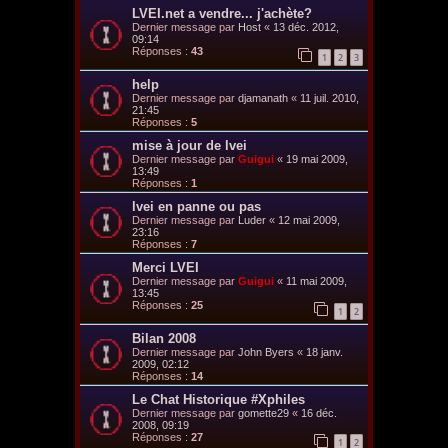
LVEI.net a vendre... j'achète?
Dernier message par
Host
«
13 déc. 2012,
09:14
Réponses :
43
1
2
3
help
Dernier message par
djamanath
«
11 juil. 2010,
21:45
Réponses :
5
mise à jour de lvei
Dernier message par
Guigui
«
19 mai 2009,
13:49
Réponses :
1
lvei en panne ou pas
Dernier message par
Luder
«
12 mai 2009,
23:16
Réponses :
7
Merci LVEI
Dernier message par
Guigui
«
11 mai 2009,
13:45
Réponses :
25
1
2
Bilan 2008
Dernier message par
John Byers
«
18 janv.
2009, 02:12
Réponses :
14
Le Chat Historique #Xphiles
Dernier message par
gomette29
«
16 déc.
2008, 09:19
Réponses :
27
1
2