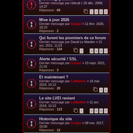
Dernier message par
reticuli
«
25 déc. 2008,
14:37
Réponses :
69
1
2
3
4
Mise à jour 2026
Dernier message par
Guigui
«
11 févr. 2026,
18:23
Réponses :
2
Qui furent les pionniers de ce forum
Dernier message par
David Le Martien
«
21
oct. 2021, 11:03
Réponses :
124
1
4
5
6
7
…
Alerte sécurité ! SSL
Dernier message par
Guigui
«
23 sept. 2021,
21:02
Réponses :
3
Et maintenant ?
Dernier message par
LeMartien
«
16 mai
2018, 10:12
Réponses :
20
1
2
Le site LVEI revient
Dernier message par
LeMartien
«
11 avr.
2018, 10:22
Réponses :
123
1
4
5
6
7
…
Historique du site
Dernier message par
Guigui
«
08 nov. 2017,
19:00
Réponses :
12