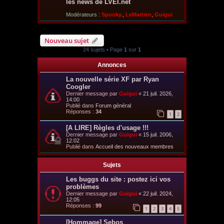
les news de LVEI.net
Modérateurs :
Spooky.
,
LeMartien
,
Guigui
Nouveau sujet
24 sujets • Page
1
sur
1
Annonces
La nouvelle série XF par Ryan
Coogler
Dernier message par
Guigui
«
21 juil. 2026,
14:00
Publié dans
Forum général
Réponses :
34
1
2
[A LIRE] Règles d'usage !!!
Dernier message par
Guigui
«
15 juil. 2006,
12:02
Publié dans
Accueil des nouveaux membres
Sujets
Les buggs du site : postez ici vos
problèmes
Dernier message par
Guigui
«
22 juil. 2024,
12:05
Réponses :
99
1
2
3
4
5
[Hommage] Sebos