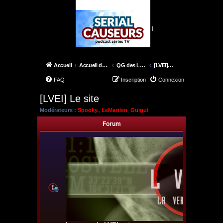
|
Accueil
Accueil du forum
QG des Lone Gunmen
[LVEI] Le site
FAQ
Inscription
Connexion
[LVEI] Le site
Modérateurs :
Spooky.
,
LeMartien
,
Guigui
Forum