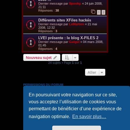
Dernier message par
Spooky.
«
24 juin 2008,
21:11
Réponses :
38
1
2
Différents sites XFiles hackés
Dernier message par
LeMartien
«
21 mai
2008, 12:32
Réponses :
3
LVEI présente : le blog X-FILES 2
Dernier message par
Guigui
«
04 mars 2008,
01:45
Réponses :
4
Nouveau sujet
24 sujets • Page
1
sur
1
Aller
PERMISSIONS DU FORUM
Vous
ne pouvez pas
publier de nouveaux sujets dans ce
En poursuivant votre navigation sur ce site,
forum
Vous
ne pouvez pas
répondre aux sujets dans ce forum
vous acceptez l’utilisation de cookies vous
Vous
ne pouvez pas
modifier vos messages dans ce
forum
permettant de bénéficier d’une expérience de
Vous
ne pouvez pas
supprimer vos messages dans ce
forum
navigation optimale.
En savoir plus…
Vous
ne pouvez pas
transférer de pièces jointes dans ce
forum