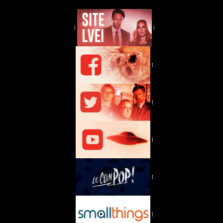
|
|
|
|
|
|
|