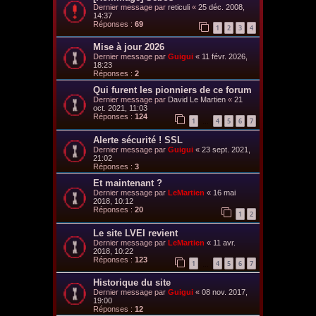
Dernier message par
reticuli
«
25 déc. 2008,
14:37
Réponses :
69
1
2
3
4
Mise à jour 2026
Dernier message par
Guigui
«
11 févr. 2026,
18:23
Réponses :
2
Qui furent les pionniers de ce forum
Dernier message par
David Le Martien
«
21
oct. 2021, 11:03
Réponses :
124
1
4
5
6
7
…
Alerte sécurité ! SSL
Dernier message par
Guigui
«
23 sept. 2021,
21:02
Réponses :
3
Et maintenant ?
Dernier message par
LeMartien
«
16 mai
2018, 10:12
Réponses :
20
1
2
Le site LVEI revient
Dernier message par
LeMartien
«
11 avr.
2018, 10:22
Réponses :
123
1
4
5
6
7
…
Historique du site
Dernier message par
Guigui
«
08 nov. 2017,
19:00
Réponses :
12