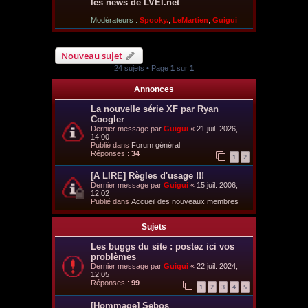
les news de LVEI.net
Modérateurs :
Spooky.
,
LeMartien
,
Guigui
Nouveau sujet
24 sujets • Page
1
sur
1
Annonces
La nouvelle série XF par Ryan
Coogler
Dernier message par
Guigui
«
21 juil. 2026,
14:00
Publié dans
Forum général
Réponses :
34
1
2
[A LIRE] Règles d'usage !!!
Dernier message par
Guigui
«
15 juil. 2006,
12:02
Publié dans
Accueil des nouveaux membres
Sujets
Les buggs du site : postez ici vos
problèmes
Dernier message par
Guigui
«
22 juil. 2024,
12:05
Réponses :
99
1
2
3
4
5
[Hommage] Sebos