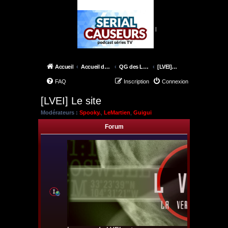
|
Accueil
Accueil du forum
QG des Lone Gunmen
[LVEI] Le site
FAQ
Inscription
Connexion
[LVEI] Le site
Modérateurs :
Spooky.
,
LeMartien
,
Guigui
Forum