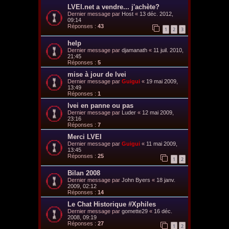
LVEI.net a vendre... j'achète?
Dernier message par
Host
«
13 déc. 2012,
09:14
Réponses :
43
1
2
3
help
Dernier message par
djamanath
«
11 juil. 2010,
21:45
Réponses :
5
mise à jour de lvei
Dernier message par
Guigui
«
19 mai 2009,
13:49
Réponses :
1
lvei en panne ou pas
Dernier message par
Luder
«
12 mai 2009,
23:16
Réponses :
7
Merci LVEI
Dernier message par
Guigui
«
11 mai 2009,
13:45
Réponses :
25
1
2
Bilan 2008
Dernier message par
John Byers
«
18 janv.
2009, 02:12
Réponses :
14
Le Chat Historique #Xphiles
Dernier message par
gomette29
«
16 déc.
2008, 09:19
Réponses :
27
1
2