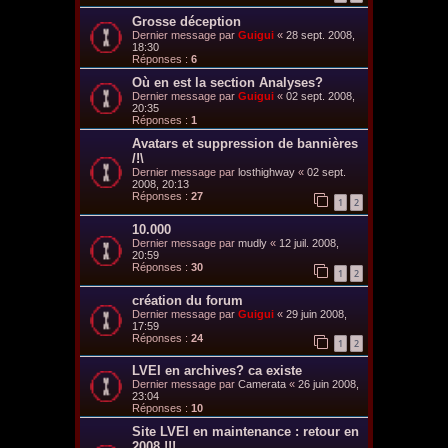
Grosse déception
Dernier message par
Guigui
«
28 sept. 2008,
18:30
Réponses :
6
Où en est la section Analyses?
Dernier message par
Guigui
«
02 sept. 2008,
20:35
Réponses :
1
Avatars et suppression de bannières
/!\
Dernier message par
losthighway
«
02 sept.
2008, 20:13
Réponses :
27
1
2
10.000
Dernier message par
mudly
«
12 juil. 2008,
20:59
Réponses :
30
1
2
création du forum
Dernier message par
Guigui
«
29 juin 2008,
17:59
Réponses :
24
1
2
LVEI en archives? ca existe
Dernier message par
Camerata
«
26 juin 2008,
23:04
Réponses :
10
Site LVEI en maintenance : retour en
2008 !!!