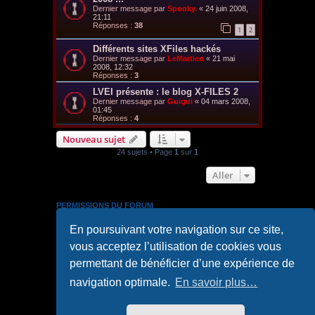
Dernier message par
Spooky.
«
24 juin 2008,
21:11
Réponses :
38
1
2
Différents sites XFiles hackés
Dernier message par
LeMartien
«
21 mai
2008, 12:32
Réponses :
3
LVEI présente : le blog X-FILES 2
Dernier message par
Guigui
«
04 mars 2008,
01:45
Réponses :
4
Nouveau sujet
24 sujets • Page
1
sur
1
Aller
PERMISSIONS DU FORUM
Vous
ne pouvez pas
publier de nouveaux sujets dans ce
En poursuivant votre navigation sur ce site,
forum
Vous
ne pouvez pas
répondre aux sujets dans ce forum
vous acceptez l’utilisation de cookies vous
Vous
ne pouvez pas
modifier vos messages dans ce
forum
permettant de bénéficier d’une expérience de
Vous
ne pouvez pas
supprimer vos messages dans ce
forum
navigation optimale.
En savoir plus…
Vous
ne pouvez pas
transférer de pièces jointes dans ce
forum