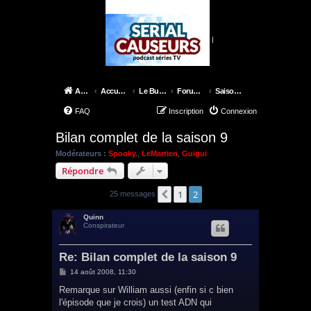
|
Accueil
Accueil du forum
Le Bureau des X-Files
Forum épisodes
Saison 9
FAQ
Inscription
Connexion
Bilan complet de la saison 9
Modérateurs :
Spooky.
,
LeMartien
,
Guigui
Répondre
1
2
Précédent
25 messages
Quinn
Conspirateur
Re: Bilan complet de la saison 9
M
14 août 2008, 11:30
e
s
Remarque sur William aussi (enfin si c bien
s
l'épisode que je crois) un test ADN qui
a