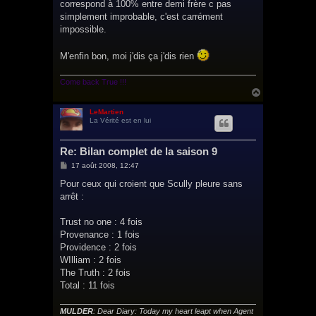
g
correspond à 100% entre demi frère c pas
e
simplement improbable, c'est carrément
impossible.
M'enfin bon, moi j'dis ça j'dis rien
Come back True !!!
H
a
u
LeMartien
La Vérité est en lui
t
Re: Bilan complet de la saison 9
M
17 août 2008, 12:47
e
s
Pour ceux qui croient que Scully pleure sans
s
arrêt :
a
g
e
Trust no one : 4 fois
Provenance : 1 fois
Providence : 2 fois
WIlliam : 2 fois
The Truth : 2 fois
Total : 11 fois
MULDER
: Dear Diary: Today my heart leapt when Agent