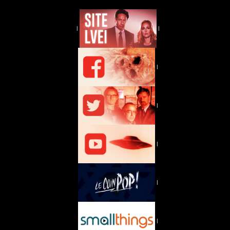
|
|
|
|
|
|
|