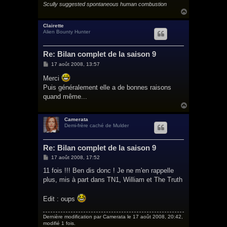
Scully suggested spontaneous human combustion
H
a
u
Clairette
Alien Bounty Hunter
t
Re: Bilan complet de la saison 9
M
17 août 2008, 13:57
e
s
Merci
s
Puis généralement elle a de bonnes raisons
a
g
quand même...
e
H
a
u
Camerata
Demi-frère caché de Mulder
t
Re: Bilan complet de la saison 9
M
17 août 2008, 17:52
e
s
11 fois !!! Ben dis donc ! Je ne m'en rappelle
s
plus, mis à part dans TN1, William et The Truth
a
g
e
Edit : oups
Dernière modification par
Camerata
le 17 août 2008, 20:42,
modifié 1 fois.