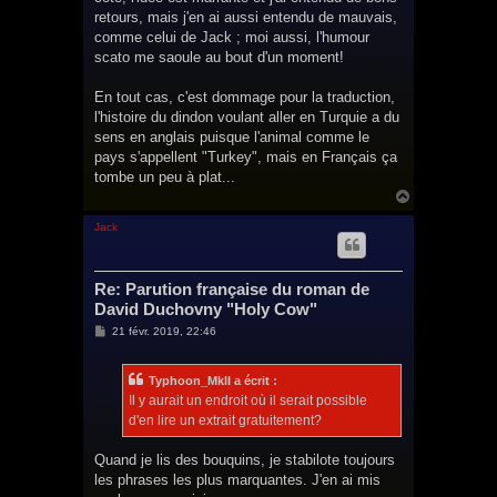
e
retours, mais j'en ai aussi entendu de mauvais,
comme celui de Jack ; moi aussi, l'humour
scato me saoule au bout d'un moment!
En tout cas, c'est dommage pour la traduction,
l'histoire du dindon voulant aller en Turquie a du
sens en anglais puisque l'animal comme le
pays s'appellent "Turkey", mais en Français ça
tombe un peu à plat...
H
a
u
Jack
t
Re: Parution française du roman de
David Duchovny "Holy Cow"
M
21 févr. 2019, 22:46
e
s
s
Typhoon_MkII a écrit :
a
g
Il y aurait un endroit où il serait possible
e
d'en lire un extrait gratuitement?
Quand je lis des bouquins, je stabilote toujours
les phrases les plus marquantes. J'en ai mis