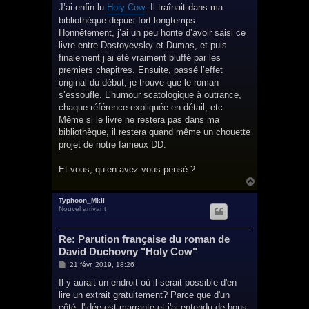
s
J’ai enfin lu
Holy Cow
. Il traînait dans ma
s
bibliothèque depuis fort longtemps.
a
g
Honnêtement, j’ai un peu honte d’avoir saisi ce
e
livre entre Dostoyevsky et Dumas, et puis
finalement j’ai été vraiment bluffé par les
premiers chapitres. Ensuite, passé l’effet
original du début, je trouve que le roman
s’essoufle. L’humour scatologique à outrance,
chaque référence expliquée en détail, etc.
Même si le livre ne restera pas dans ma
bibliothèque, il restera quand même un chouette
projet de notre fameux DD.
Et vous, qu’en avez-vous pensé ?
H
a
u
Typhoon_MkII
Nouvel arrivant
t
Re: Parution française du roman de
David Duchovny "Holy Cow"
M
21 févr. 2019, 18:26
e
s
Il y aurait un endroit où il serait possible d'en
s
lire un extrait gratuitement? Parce que d'un
a
g
côté, l'idée est marrante et j'ai entendu de bons