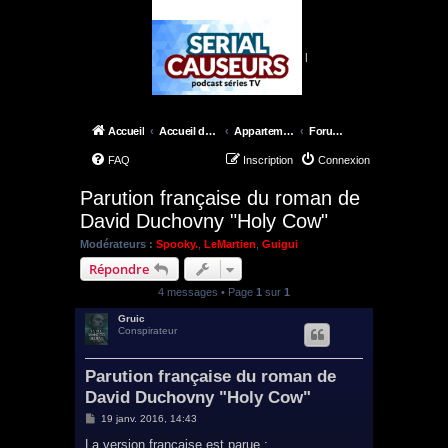
|
Accueil
Accueil du forum
Appartement 42
Forum DuchovnyLand
FAQ
Inscription
Connexion
Parution française du roman de
David Duchovny "Holy Cow"
Modérateurs :
Spooky.
,
LeMartien
,
Guigui
Répondre
4 messages • Page
1
sur
1
Gruic
Conspirateur
Parution française du roman de
David Duchovny "Holy Cow"
M
19 janv. 2016, 14:43
e
s
La version française est parue :