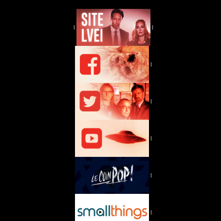
|
|
|
|
|
|
|