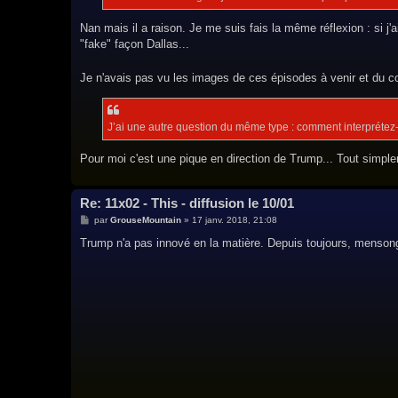
e
Nan mais il a raison. Je me suis fais la même réflexion : si j
"fake" façon Dallas...
Je n'avais pas vu les images de ces épisodes à venir et du c
J’ai une autre question du même type : comment interprétez-
Pour moi c'est une pique en direction de Trump... Tout simple
Re: 11x02 - This - diffusion le 10/01
M
par
GrouseMountain
»
17 janv. 2018, 21:08
e
s
Trump n'a pas innové en la matière. Depuis toujours, mensong
s
a
g
e