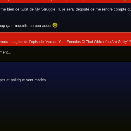
'aime bien ce twist de My Struggle III, je serai dégoûté de me rendre compte qu
oup ça m'inquiète un peu aussi
vous la tagline de l’épisode "Accuse Your Enemies Of That Which You Are Guilty" ?
ment...
es et politique sont mariés.