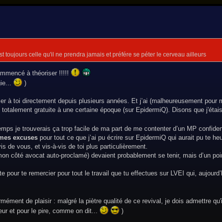
toujours celle qu'il ne prendra jamais et préfére se péter le cerveau ailleurs
ommencé à théoriser !!!!!
ie...
)
er à toi directement depuis plusieurs années. Et j’ai (malheureusement pour
e totalement gratuite à une certaine époque (sur EpidermiQ). Disons que j'étais
s je trouverais ça trop facile de ma part de me contenter d’un MP confidenti
 mes excuses
pour tout ce que j’ai pu écrire sur EpidermiQ qui aurait pu te heu
s de vous, et vis-à-vis de toi plus particulièrement.
on côté avocat auto-proclamé) devaient probablement se tenir, mais d’un poin
te pour te remercier pour tout le travail que tu effectues sur LVEI qui, aujourd
ément de plaisir : malgré la piètre qualité de ce revival, je dois admettre qu'
eur et pour le pire, comme on dit...
)