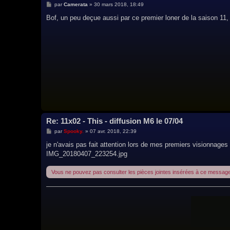
M
par
Camerata
»
30 mars 2018, 18:49
e
s
Bof, un peu deçue aussi par ce premier loner de la saison 11, 
s
a
g
e
Re: 11x02 - This - diffusion M6 le 07/04
M
par
Spooky.
»
07 avr. 2018, 22:39
e
s
je n'avais pas fait attention lors de mes premiers visionnages 
s
IMG_20180407_223254.jpg
a
g
e
Vous ne pouvez pas consulter les pièces jointes insérées à ce message