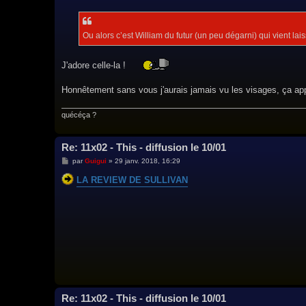
s
s
a
g
Ou alors c’est William du futur (un peu dégarni) qui vient l
e
J'adore celle-la !
Honnêtement sans vous j'aurais jamais vu les visages, ça appo
quécéça ?
Re: 11x02 - This - diffusion le 10/01
M
par
Guigui
»
29 janv. 2018, 16:29
e
s
LA REVIEW DE SULLIVAN
s
a
g
e
Re: 11x02 - This - diffusion le 10/01