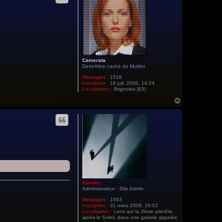
e
r
G
u
i
g
u
i
Camerata
Demi-frère caché de Mulder
Messages :
1518
Inscription :
16 juil. 2006, 14:24
Localisation :
Brignoles (83)
H
a
u
t
Spooky.
Administrateur - Site Admin
Messages :
1093
Inscription :
31 mars 2008, 19:53
Localisation :
Lens sur la 3ème planête
après le Soleil, dans une galaxie appelée