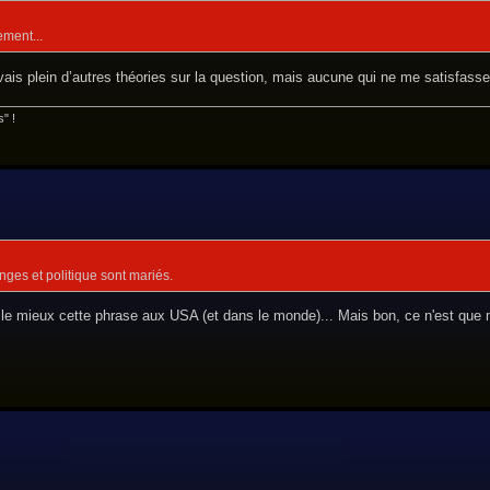
ement...
avais plein d’autres théories sur la question, mais aucune qui ne me satisfas
s" !
ges et politique sont mariés.
le mieux cette phrase aux USA (et dans le monde)... Mais bon, ce n'est que 