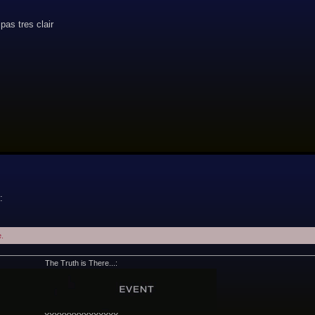
pas tres clair
:
.
The Truth is There...: