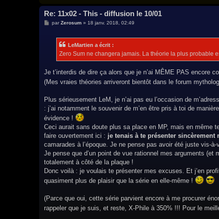
Re: 11x02 - This - diffusion le 10/01
M
par
Zerosum
»
18 janv. 2018, 02:49
e
s
s
LeMartien a écrit :
a
g
Zero Sum ne changera jamais. La théorie la plus probable est 
e
Je t’interdis de dire ça alors que je n’ai MÊME PAS encore c
(Mes vraies théories arriveront bientôt dans le forum mytholog
Plus sérieusement LeM, je n’ai pas eu l’occasion de m’adress
: j’ai notamment le souvenir de m’en être pris à toi de manièr
évidence !
Ceci aurait sans doute plus sa place en MP, mais en même temp
faire ouvertement ici :
je tenais à te présenter sincèrement
camarades à l’époque. Je ne pense pas avoir été juste vis-à-vi
Je pense que d’un point de vue rationnel mes arguments (et m
totalement à côté de la plaque !
Donc voilà : je voulais te présenter mes excuses. Et j’en profi
quasiment plus de plaisir que la série en elle-même !
(Parce que oui, cette série parvient encore à me procurer énorm
rappeler que je suis, et reste, X-Phile à 350% !!! Pour le meill