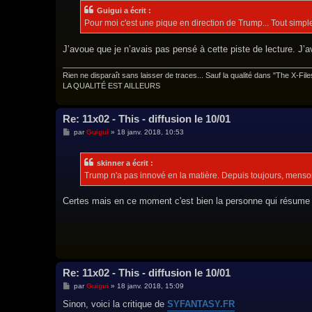
Guigui a écrit :
Pour moi c'est une pique en direction de Trump... Tout simpl
J’avoue que je n’avais pas pensé à cette piste de lecture. J’
Rien ne disparaît sans laisser de traces... Sauf la qualité dans "The X-File
LA QUALITÉ EST AILLEURS
Re: 11x02 - This - diffusion le 10/01
M
par
Guigui
»
18 janv. 2018, 10:53
e
s
s
skinner a écrit :
a
g
Trump n'a pas innové en la matière. Depuis toujours, menson
e
Certes mais en ce moment c'est bien la personne qui résume 
Re: 11x02 - This - diffusion le 10/01
M
par
Guigui
»
18 janv. 2018, 15:09
e
s
Sinon, voici la critique de
SYFANTASY.FR
s