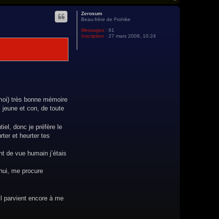
a
u
Zerosum
t
Beau-frère de Frohike
Messages :
61
Inscription :
27 mars 2008, 10:24
 moi) très bonne mémoire
 jeune et con, de toute
el, donc je préfère le
rter et heurter tes
t de vue humain j’étais
’hui, me procure
il parvient encore à me