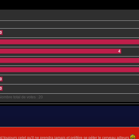
0
4
0
0
Nombre total de votes :
20
 toujours celel qu'il ne prendra jamais et préfére se péter le cerveau ailleurs