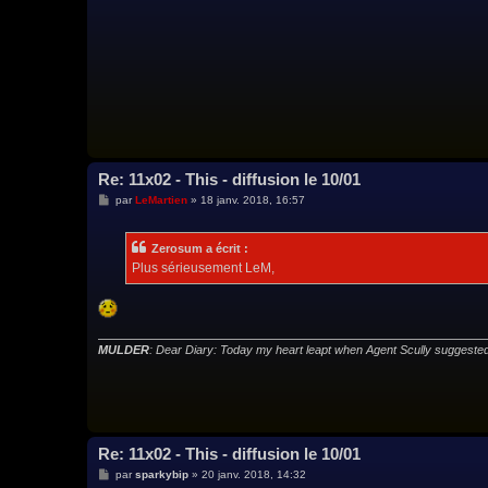
a
g
e
Re: 11x02 - This - diffusion le 10/01
M
par
LeMartien
»
18 janv. 2018, 16:57
e
s
s
Zerosum a écrit :
a
g
Plus sérieusement LeM,
e
MULDER
: Dear Diary: Today my heart leapt when Agent Scully sugges
Re: 11x02 - This - diffusion le 10/01
M
par
sparkybip
»
20 janv. 2018, 14:32
e