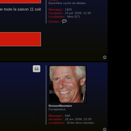
Demi-frère caché de Mulder
e toute la saison 11 soit
Messages :
1905
Inscription :
15 juil. 2006, 11:39
Localisation :
Metz (57)
C
Contact :
o
n
t
a
c
t
e
r
G
u
H
i
a
g
u
u
i
t
GrouseMountain
Conspirateur
Messages :
948
Inscription :
28 avr. 2008, 22:35
Localisation :
Entre deux mondes
H