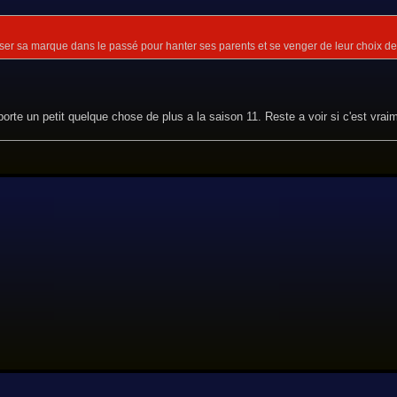
aisser sa marque dans le passé pour hanter ses parents et se venger de leur choix de
rte un petit quelque chose de plus a la saison 11. Reste a voir si c'est vrai