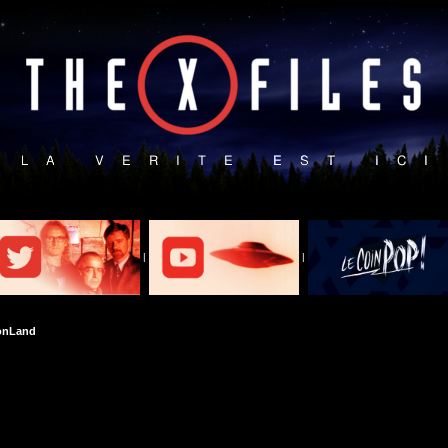
|
|
onLand