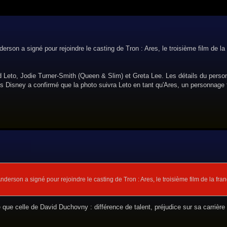
rson a signé pour rejoindre le casting de Tron : Ares, le troisième film de la
d Leto, Jodie Turner-Smith (Queen & Slim) et Greta Lee. Les détails du pers
is Disney a confirmé que la photo suivra Leto en tant qu'Ares, un personnage f
erson a signé pour rejoindre le casting de Tron : Ares, le troisième film de la fran
e que celle de David Duchovny : différence de talent, préjudice sur sa carrière