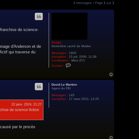
3 messages • Page
1
sur
1
 franchise de science-
Guigui
onnage d'Anderson et de
Demi-frère caché de Mulder
ictif qui traverse du
Messages :
1905
Inscription :
15 juil. 2006, 11:39
Localisation :
Metz (57)
C
Contact :
o
n
H
t
a
a
c
u
David Le Martien
t
t
Agent du FBI
e
r
Messages :
145
G
Inscription :
17 mars 2021, 13:25
u
22 janv. 2024, 21:27
i
g
chise de science-fiction
u
i
 causé par le procès
H