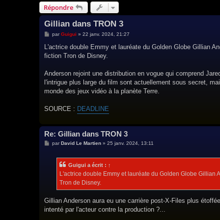
Répondre
Gillian dans TRON 3
M
par
Guigui
»
22 janv. 2024, 21:27
e
s
L'actrice double Emmy et lauréate du Golden Globe Gillian Ande
s
fiction Tron de Disney.
a
g
e
Anderson rejoint une distribution en vogue qui comprend Jare
l'intrigue plus large du film sont actuellement sous secret, ma
monde des jeux vidéo à la planète Terre.
SOURCE :
DEADLINE
Re: Gillian dans TRON 3
M
par
David Le Martien
»
25 janv. 2024, 13:11
e
s
s
Guigui
a écrit :
↑
a
g
L'actrice double Emmy et lauréate du Golden Globe Gillian And
e
Tron de Disney.
Gillian Anderson aura eu une carrière post-X-Files plus étoffé
intenté par l'acteur contre la production ?...