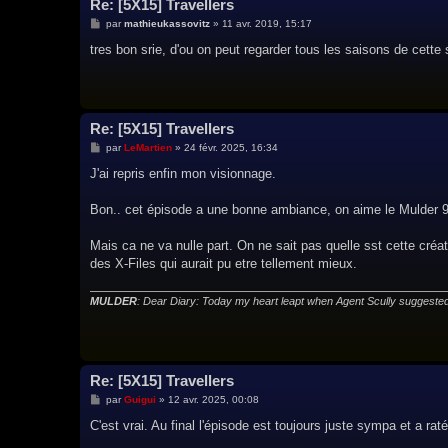
Re: [5X15] Travellers
M
par
mathieukassovitz
»
11 avr. 2019, 15:17
e
s
tres bon srie, d'ou on peut regarder tous les saisons de cette 
s
a
g
e
Re: [5X15] Travellers
M
par
LeMartien
»
24 févr. 2025, 16:34
e
s
J'ai repris enfin mon visionnage.
s
a
g
Bon.. cet épisode a une bonne ambiance, on aime le Mulder 
e
Mais ca ne va nulle part. On ne sait pas quelle sst cette créa
des X-Files qui aurait pu etre tellement mieux.
MULDER
: Dear Diary: Today my heart leapt when Agent Scully sugges
Re: [5X15] Travellers
M
par
Guigui
»
12 avr. 2025, 00:08
e
s
C'est vrai. Au final l'épisode est toujours juste sympa et a raté
s
a