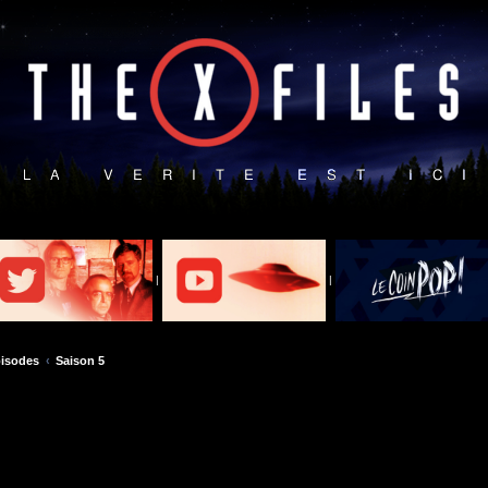
|
|
isodes
Saison 5