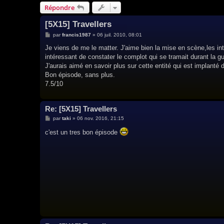
Répondre
[5X15] Travellers
M
par
francis1987
»
06 juil. 2010, 08:01
e
s
Je viens de me le matter. J'aime bien la mise en scène,les int
s
intéressant de constater le complot qui se tramait durant la gu
a
g
J'aurais aimé en savoir plus sur cette entité qui est implanté
e
Bon épisode, sans plus.
7.5/10
Re: [5X15] Travellers
M
par
taki
»
06 nov. 2016, 21:15
e
s
c'est un tres bon épisode
s
a
g
e