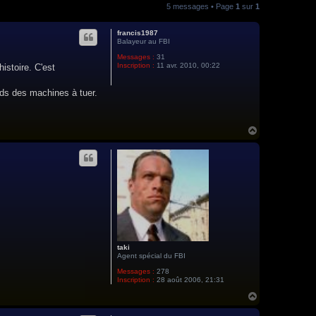
5 messages • Page
1
sur
1
francis1987
Balayeur au FBI
Messages :
31
Inscription :
11 avr. 2010, 00:22
istoire. C'est
nds des machines à tuer.
H
a
u
t
taki
Agent spécial du FBI
Messages :
278
Inscription :
28 août 2006, 21:31
H
a
u