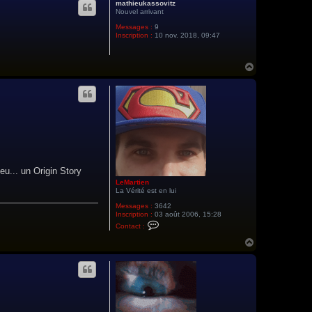
mathieukassovitz
t
Nouvel arrivant
Messages :
9
Inscription :
10 nov. 2018, 09:47
H
a
u
t
eu... un Origin Story
LeMartien
La Vérité est en lui
Messages :
3642
Inscription :
03 août 2006, 15:28
C
Contact :
o
n
H
t
a
a
u
c
t
t
e
r
L
e