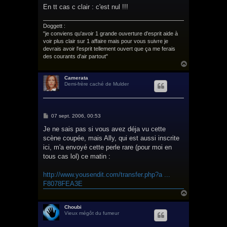
En tt cas c clair : c'est nul !!!
Doggett :
"je conviens qu'avoir 1 grande ouverture d'esprit aide à
voir plus clair sur 1 affaire mais pour vous suivre je
devrais avoir l'esprit tellement ouvert que ça me ferais
des courants d'air partout"
H
a
u
Camerata
Demi-frère caché de Mulder
t
M
07 sept. 2006, 00:53
e
s
Je ne sais pas si vous avez déja vu cette
s
scène coupée, mais Ally, qui est aussi inscrite
a
g
ici, m'a envoyé cette perle rare (pour moi en
e
tous cas lol) ce matin :
http://www.yousendit.com/transfer.php?a ...
F8078FEA3E
H
a
u
Choubi
Vieux mégôt du fumeur
t