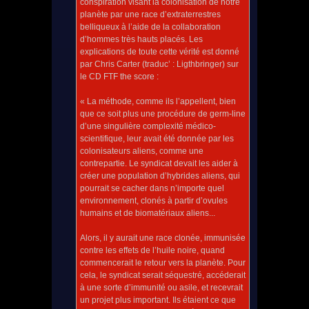
conspiration visant la colonisation de notre
planète par une race d’extraterrestres
belliqueux à l’aide de la collaboration
d’hommes très hauts placés. Les
explications de toute cette vérité est donné
par Chris Carter (traduc’ : Ligthbringer) sur
le CD FTF the score :
« La méthode, comme ils l’appellent, bien
que ce soit plus une procédure de germ-line
d’une singulière complexité médico-
scientifique, leur avait été donnée par les
colonisateurs aliens, comme une
contrepartie. Le syndicat devait les aider à
créer une population d’hybrides aliens, qui
pourrait se cacher dans n’importe quel
environnement, clonés à partir d’ovules
humains et de biomatériaux aliens...
Alors, il y aurait une race clonée, immunisée
contre les effets de l’huile noire, quand
commencerait le retour vers la planète. Pour
cela, le syndicat serait séquestré, accéderait
à une sorte d’immunité ou asile, et recevrait
un projet plus important. Ils étaient ce que