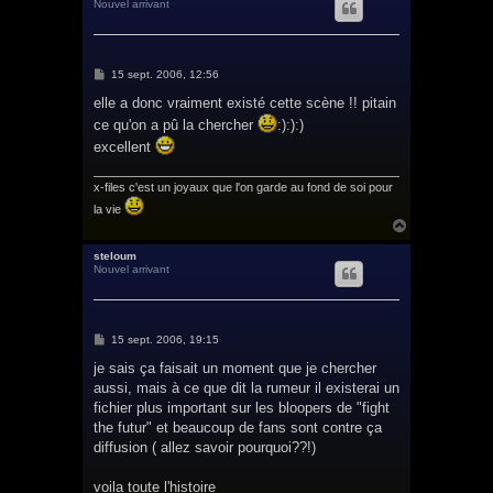
Nouvel arrivant
t
M
15 sept. 2006, 12:56
e
s
elle a donc vraiment existé cette scène !! pitain
s
ce qu'on a pû la chercher
:):):)
a
g
excellent
e
x-files c'est un joyaux que l'on garde au fond de soi pour
la vie
H
a
u
steloum
Nouvel arrivant
t
M
15 sept. 2006, 19:15
e
s
je sais ça faisait un moment que je chercher
s
aussi, mais à ce que dit la rumeur il existerai un
a
g
fichier plus important sur les bloopers de "fight
e
the futur" et beaucoup de fans sont contre ça
diffusion ( allez savoir pourquoi??!)
voila toute l'histoire