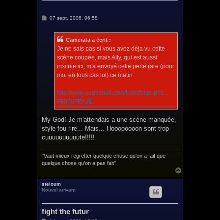
M
07 sept. 2006, 06:58
e
s
s
Camerata a écrit :
a
g
Je ne sais pas si vous avez déja vu cette
e
scène coupée, mais Ally, qui est aussi
inscrite ici, m'a envoyé cette perle rare (pour
moi en tous cas lol) ce matin :
http://www.yousendit.com/transfer.php?a ...
F8078FEA3E
My God! Je m'attendais a une scène manquée,
style fou rire... Mais... Hoooooooon sont trop
cuuuuuuuuuute!!!!!
"Vaut mieux regretter quelque chose qu'on a fait que
quelque chose qu'on a pas fait"
H
a
u
steloum
Nouvel arrivant
t
fight the futur