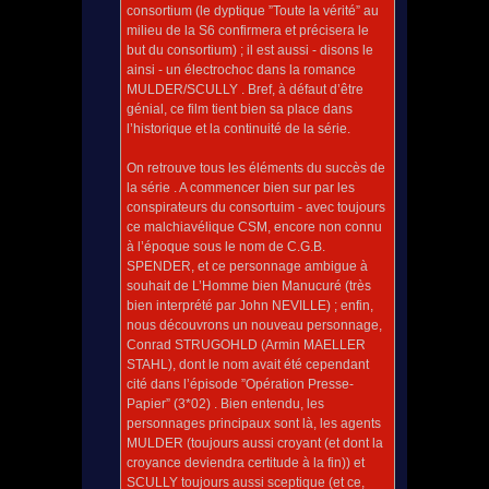
consortium (le dyptique ”Toute la vérité” au
milieu de la S6 confirmera et précisera le
but du consortium) ; il est aussi - disons le
ainsi - un électrochoc dans la romance
MULDER/SCULLY . Bref, à défaut d’être
génial, ce film tient bien sa place dans
l’historique et la continuité de la série.
On retrouve tous les éléments du succès de
la série . A commencer bien sur par les
conspirateurs du consortuim - avec toujours
ce malchiavélique CSM, encore non connu
à l’époque sous le nom de C.G.B.
SPENDER, et ce personnage ambigue à
souhait de L’Homme bien Manucuré (très
bien interprété par John NEVILLE) ; enfin,
nous découvrons un nouveau personnage,
Conrad STRUGOHLD (Armin MAELLER
STAHL), dont le nom avait été cependant
cité dans l’épisode ”Opération Presse-
Papier” (3*02) . Bien entendu, les
personnages principaux sont là, les agents
MULDER (toujours aussi croyant (et dont la
croyance deviendra certitude à la fin)) et
SCULLY toujours aussi sceptique (et ce,