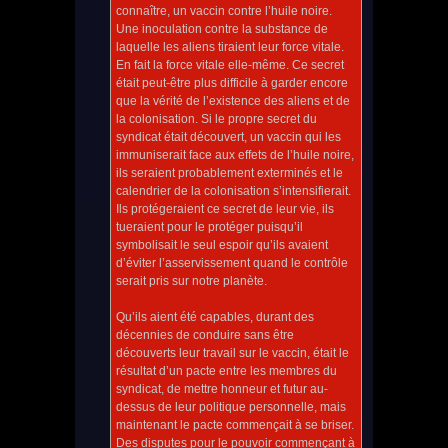
connaître, un vaccin contre l’huile noire.
Une inoculation contre la substance de
laquelle les aliens tiraient leur force vitale.
En fait la force vitale elle-même. Ce secret
était peut-être plus difficile à garder encore
que la vérité de l’existence des aliens et de
la colonisation. Si le propre secret du
syndicat était découvert, un vaccin qui les
immuniserait face aux effets de l’huile noire,
ils seraient probablement exterminés et le
calendrier de la colonisation s’intensifierait.
Ils protégeraient ce secret de leur vie, ils
tueraient pour le protéger puisqu’il
symbolisait le seul espoir qu’ils avaient
d’éviter l’asservissement quand le contrôle
serait pris sur notre planète.
Qu’ils aient été capables, durant des
décennies de conduire sans être
découverts leur travail sur le vaccin, était le
résultat d’un pacte entre les membres du
syndicat, de mettre honneur et futur au-
dessus de leur politique personnelle, mais
maintenant le pacte commençait à se briser.
Des disputes pour le pouvoir commençant à