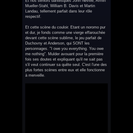
Et nos séniors dantesques John Neville, Armin
Mueller-Stahl, William B. Davis et Martin
Landau, tellement parfait dans leur rôle
respectif.
Et cette scène du couloir. Etant un noromo pur
et dur, je fonds comme une vierge effarouchée
devant cette scène sublime, le jeu parfait de
Duchovny et Anderson, qui SONT les
personnages. "I owe you everything. You owe
me nothing". Mulder avouant pour la première
fois ses doutes et expliquant qu'il ne sait pas
s'il veut continuer sa quête seul. C'est l'une des
plus fortes scènes entre eux et elle fonctionne
à merveille.