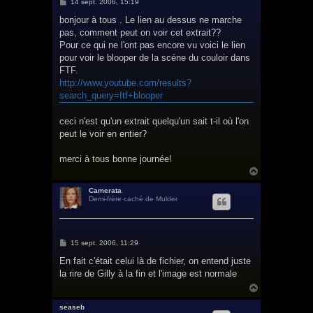
M
14 sept. 2006, 15:19
e
s
bonjour à tous . Le lien au dessus ne marche
s
pas, comment peut on voir cet extrait??
a
g
Pour ce qui ne l'ont pas encore vu voici le lien
e
pour voir le blooper de la scéne du couloir dans
FTF.
http://www.youtube.com/results?
search_query=ftf+blooper
ceci n'est qu'un extrait quelqu'un sait t-il où l'on
peut le voir en entier?
merci à tous bonne journée!
H
a
u
Camerata
Demi-frère caché de Mulder
t
M
15 sept. 2006, 11:29
e
s
En fait c'était celui là de fichier, on entend juste
s
la rire de Gilly à la fin et l'image est normale
a
g
H
e
a
u
seaseb