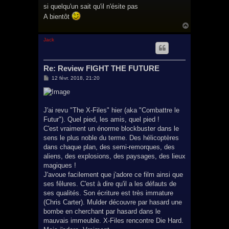
si quelqu'un sait qu'il n'ésite pas
A bientôt
H
a
u
Jack
t
Re: Review FIGHT THE FUTURE
M
12 févr. 2018, 21:20
e
s
s
a
g
J'ai revu "The X-Files" hier (aka "Combattre le
e
Futur"). Quel pied, les amis, quel pied !
C'est vraiment un énorme blockbuster dans le
sens le plus noble du terme. Des hélicoptères
dans chaque plan, des semi-remorques, des
aliens, des explosions, des paysages, des lieux
magiques !
J'avoue facilement que j'adore ce film ainsi que
ses fêlures. C'est à dire qu'il a les défauts de
ses qualités. Son écriture est très immature
(Chris Carter). Mulder découvre par hasard une
bombe en cherchant par hasard dans le
mauvais immeuble. X-Files rencontre Die Hard.