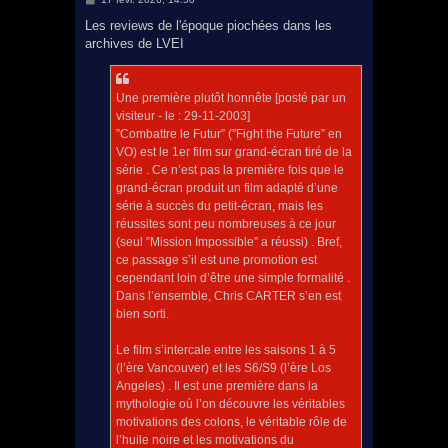
e
s
Les reviews de l'époque piochées dans les
s
archives de LVEI
a
g
e
Une première plutôt honnête [posté par un
visiteur - le : 29-11-2003]
”Combattre le Futur” (”Fight the Future” en
VO) est le 1er film sur grand-écran tiré de la
série . Ce n’est pas la première fois que le
grand-écran produit un film adapté d’une
série à succès du petit-écran, mais les
réussites sont peu nombreuses à ce jour
(seul ”Mission Impossible” a réussi) . Bref,
ce passage s’il est une promotion est
cependant loin d’être une simple formalité .
Dans l’ensemble, Chris CARTER s’en est
bien sorti.
Le film s’intercale entre les saisons 1 à 5
(l’ère Vancouver) et les S6/S9 (l’ère Los
Angeles) . Il est une première dans la
mythologie où l’on découvre les véritables
motivations des colons, le véritable rôle de
l’huile noire et les motivations du