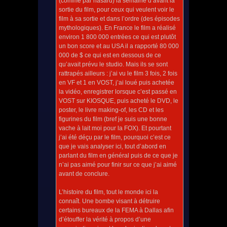
(comme par hasard) la semaine d’avant la
sortie du film, pour ceux qui veulent voir le
film à sa sortie et dans l’ordre (des épisodes
mythologiques). En France le film a réalisé
environ 1 800 000 entrées ce qui est plutôt
un bon score et au USA il a rapporté 80 000
000 de $ ce qui est en dessous de ce
qu’avait prévu le studio. Mais ils se sont
rattrapés ailleurs : j’ai vu le film 3 fois, 2 fois
en VF et 1 en VOST, j’ai loué puis achetée
la vidéo, enregistrer lorsque c’est passé en
VOST sur KIOSQUE, puis acheté le DVD, le
poster, le livre making-of, les CD et les
figurines du film (bref je suis une bonne
vache à lait moi pour la FOX). Et pourtant
j’ai été déçu par le film, pourquoi c’est ce
que je vais analyser ici, tout d’abord en
parlant du film en général puis de ce que je
n’ai pas aimé pour finir sur ce que j’ai aimé
avant de conclure.
L’histoire du film, tout le monde ici la
connaît. Une bombe visant à détruire
certains bureaux de la FEMA à Dallas afin
d’étouffer la vérité à propos d’une