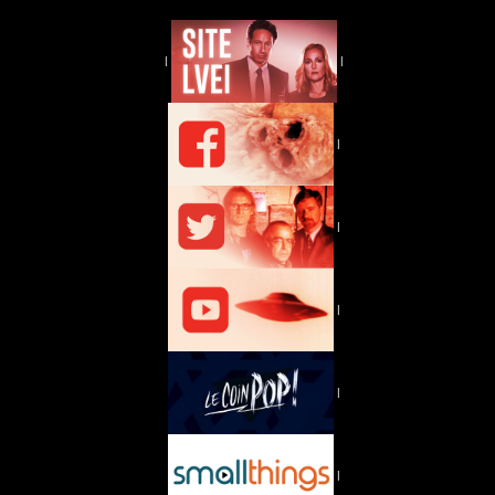
|
|
|
|
|
|
|