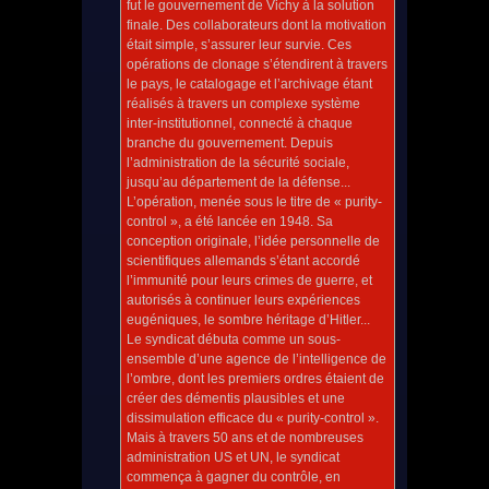
fut le gouvernement de Vichy à la solution
finale. Des collaborateurs dont la motivation
était simple, s’assurer leur survie. Ces
opérations de clonage s’étendirent à travers
le pays, le catalogage et l’archivage étant
réalisés à travers un complexe système
inter-institutionnel, connecté à chaque
branche du gouvernement. Depuis
l’administration de la sécurité sociale,
jusqu’au département de la défense...
L’opération, menée sous le titre de « purity-
control », a été lancée en 1948. Sa
conception originale, l’idée personnelle de
scientifiques allemands s’étant accordé
l’immunité pour leurs crimes de guerre, et
autorisés à continuer leurs expériences
eugéniques, le sombre héritage d’Hitler...
Le syndicat débuta comme un sous-
ensemble d’une agence de l’intelligence de
l’ombre, dont les premiers ordres étaient de
créer des démentis plausibles et une
dissimulation efficace du « purity-control ».
Mais à travers 50 ans et de nombreuses
administration US et UN, le syndicat
commença à gagner du contrôle, en