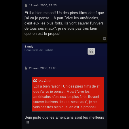
M
19 août 2006, 23:23
e
s
Et il a bien raison!! Un des pires films de sf que
s
j'ai vu je pense... A part "vive les américains,
a
g
c'est eux les plus forts, ils vont sauver l'univers
e
de tous ses maux", je ne vois pas très bien
quel en est le propos!!
H
a
u
Sandy
Beau-frère de Frohike
t
M
26 août 2006, 11:06
e
s
s
V a écrit :
a
g
Et il a bien raison!! Un des pires films de sf
e
que j'ai vu je pense... A part "vive les
américains, c'est eux les plus forts, ils vont
sauver l'univers de tous ses maux", je ne
vois pas très bien quel en est le propos!!
Bein juste que les américains sont les meilleurs
!!!!