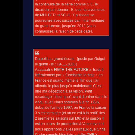
la continuité de la série comme C.C. le
disait en juin dernier . Et que les aventures
de MULDER et SCULLY puissent se
poursuivre avec succès par l’intermédiaire
du grand-écran, jusqu’en 2012 (vous
connaissez la raison de cette date).
Du petit au grand écran... [posté par Guigui
le gentil - le : 19-11-2003]
Aaaaaah « FIGTH THE FUTURE », traduit
littéralement par « Combattre le futur » en
France est quand même le film que j’ai
attendu le plus jusqu’à maintenant. C’est
dire ma déception à sa vision. Petit
recadrage ‘historique’ avant d’entrer dans le
vif du sujet. Nous sommes à la fin 1996,
début de l’année 1997, en France la saison
3 s’est terminée (et on en est à la redif’ des
2 premières saisons sur M6) et la saison 4
est en cours de production à Vancouver et
nous apprenons via les journaux que Chris
Carter compte bien faire un film THE X-