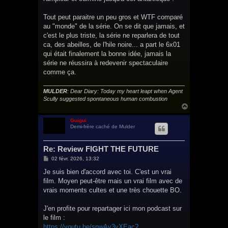
Tout peut paraitre un peu gros et WTF comparé
au "monde" de la série. On se dit que jamais, et
c'est le plus triste, la série ne reparlera de tout
ca, des abeilles, de l'hile noire... a part le 6x01
qui était finalement la bonne idée, jamais la
série ne réussira à redevenir spectaculaire
comme ça.
MULDER
: Dear Diary: Today my heart leapt when Agent
Scully suggested spontaneous human combustion
H
a
u
Guigui
Demi-frère caché de Mulder
t
Re: Review FIGHT THE FUTURE
M
02 févr. 2026, 13:32
e
s
Je suis bien d'accord avec toi. C'est un vrai
s
film. Moyen peut-être mais un vrai film avec de
a
g
vrais moments cultes et une très chouette BO.
e
J'en profite pour repartager ici mon podcast sur
le film :
https://youtu.be/snwAv3yXEac?