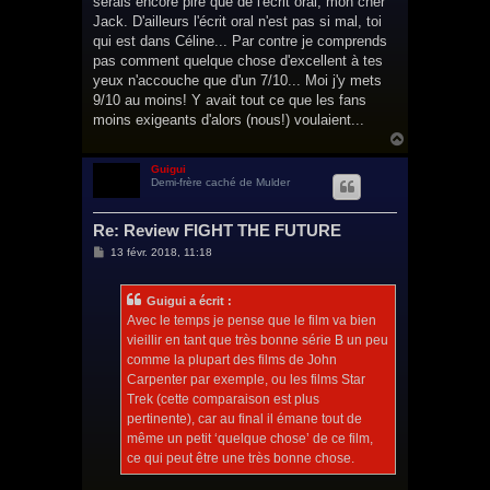
serais encore pire que de l'écrit oral, mon cher
Jack. D'ailleurs l'écrit oral n'est pas si mal, toi
qui est dans Céline... Par contre je comprends
pas comment quelque chose d'excellent à tes
yeux n'accouche que d'un 7/10... Moi j'y mets
9/10 au moins! Y avait tout ce que les fans
moins exigeants d'alors (nous!) voulaient...
H
a
u
Guigui
Demi-frère caché de Mulder
t
Re: Review FIGHT THE FUTURE
M
13 févr. 2018, 11:18
e
s
s
Guigui a écrit :
a
g
Avec le temps je pense que le film va bien
e
vieillir en tant que très bonne série B un peu
comme la plupart des films de John
Carpenter par exemple, ou les films Star
Trek (cette comparaison est plus
pertinente), car au final il émane tout de
même un petit ‘quelque chose’ de ce film,
ce qui peut être une très bonne chose.