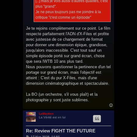
[...] mais je vois aussi d'autres qualités, c'est
plus "grand".
Je ne peux toujours pas me joindre à la
critique "c'est comme un épisode"
Je te rejoins complètement sur ce point. Le film
respecte parfaitement l'ADN d'X-Files et profite
avec justesse de ce changement de format
pour donner une dimension épique, grandiose,
jusqu'alors inaccessible. C'est tout sauf un
simple épisode porté sur grand écran, chose
que sera IWTB 10 ans plus tard.
Nous pouvons questionner la pertinence d'un tel
portage sur grand écran, mais l'objectif est
atteint : C'est du pur X-Files, mais d'une
dimension cinématographique et spectaculaire.
La BO (un orchestre, s'il vous plaît) et la
photographie y sont juste sublimes.
H
a
u
LeMartien
La Vérité est en lui
t
Re: Review FIGHT THE FUTURE
M
17 févr. 2026, 14:50