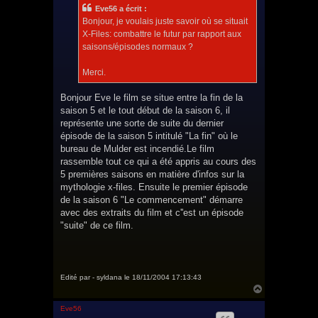
s
Eve56 a écrit :
a
g
Bonjour, je voulais juste savoir où se situait
e
X-Files: combattre le futur par rapport aux
saisons/épisodes normaux ?
Merci.
Bonjour Eve le film se situe entre la fin de la
saison 5 et le tout début de la saison 6, il
représente une sorte de suite du dernier
épisode de la saison 5 intitulé "La fin" où le
bureau de Mulder est incendié.Le film
rassemble tout ce qui a été appris au cours des
5 premières saisons en matière d'infos sur la
mythologie x-files. Ensuite le premier épisode
de la saison 6 "Le commencement" démarre
avec des extraits du film et c''est un épisode
"suite" de ce film.
Edité par - syldana le 18/11/2004 17:13:43
H
a
u
Eve56