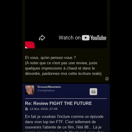
Et vous, qu'en pensez-vous ?
(A noter que ce n'est pas une review, juste
quelques impressions à chaud et dans le
désordre, pardonnez-moi cette écriture orale).
H
a
u
GrouseMountain
Conspirateur
t
Re: Review FIGHT THE FUTURE
M
13 févr. 2018, 07:09
e
s
En fait je voudrais l'inclure comme un épisode
s
dans mon top ten FTF. C'est tellement de
a
g
souvenirs l'attente de ce film, l'été 98... Là je
e