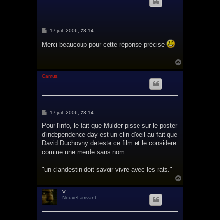
t
M
17 juil. 2006, 23:14
e
s
Merci beaucoup pour cette réponse précise
s
a
g
H
e
a
u
Camus.
t
M
17 juil. 2006, 23:14
e
s
Pour l'info, le fait que Mulder pisse sur le poster
s
d'independence day est un clin d'oeil au fait que
a
g
David Duchovny deteste ce film et le considere
e
comme une merde sans nom.
"un clandestin doit savoir vivre avec les rats."
H
a
u
V
Nouvel arrivant
t