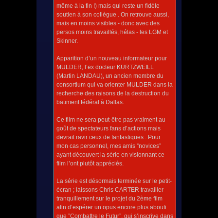
même à la fin !) mais qui reste un fidèle
soutien à son collègue . On retrouve aussi,
mais en moins visibles - donc avec des
persos moins travaillés, hélas - les LGM et
Skinner.
Apparition d’un nouveau informateur pour
MULDER, l’ex docteur KURTZWEILL
(Martin LANDAU), un ancien membre du
consortium qui va orienter MULDER dans la
recherche des raisons de la destruction du
batiment fédéral à Dallas.
Ce film ne sera peut-être pas vraiment au
goût de spectateurs fans d’actions mais
devrait ravir ceux de fantastiques . Pour
mon cas personnel, mes amis ”novices”
ayant découvert la série en visionnant ce
film l’ont plutôt appréciés.
La série est désormais terminée sur le petit-
écran ; laissons Chris CARTER travailler
tranquillement sur le projet du 2ème film
afin d’espérer un opus encore plus abouti
que ”Combattre le Futur”, qui s’inscrive dans