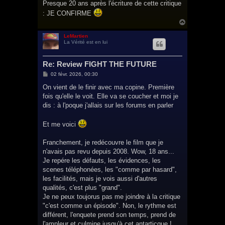
Presque 20 ans après l'écriture de cette critique
: JE CONFIRME
H
a
u
LeMartien
La Vérité est en lui
t
Re: Review FIGHT THE FUTURE
M
02 févr. 2026, 00:30
e
s
On vient de le finir avec ma copine. Première
s
fois qu'elle le voit. Elle va se coucher et moi je
a
g
dis : à l'poque j'allais sur les forums en parler
e
Et me voici
Franchement, je redécouvre le film que je
n'avais pas revu depuis 2008. Wow, 18 ans...
Je repére les défauts, les évidences, les
scenes téléphonées, les "comme par hasard",
les facilités, mais je vois aussi d'autres
qualités, c'est plus "grand".
Je ne peux toujorus pas me joindre à la critique
"c'est comme un épisode". Non, le rythme est
différent, l'enquete prend son temps, prend de
l'ampleur et culmine jusqu'à cet antarticque !