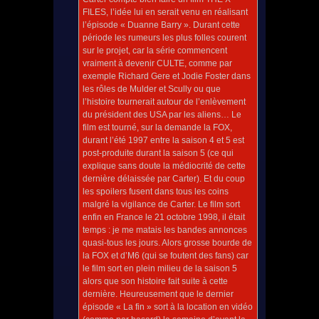
FILES, l’idée lui en serait venu en réalisant
l’épisode « Duanne Barry ». Durant cette
période les rumeurs les plus folles courent
sur le projet, car la série commencent
vraiment à devenir CULTE, comme par
exemple Richard Gere et Jodie Foster dans
les rôles de Mulder et Scully ou que
l’histoire tournerait autour de l’enlèvement
du président des USA par les aliens… Le
film est tourné, sur la demande la FOX,
durant l’été 1997 entre la saison 4 et 5 est
post-produite durant la saison 5 (ce qui
explique sans doute la médiocrité de cette
dernière délaissée par Carter). Et du coup
les spoilers fusent dans tous les coins
malgré la vigilance de Carter. Le film sort
enfin en France le 21 octobre 1998, il était
temps : je me matais les bandes annonces
quasi-tous les jours. Alors grosse bourde de
la FOX et d’M6 (qui se foutent des fans) car
le film sort en plein milieu de la saison 5
alors que son histoire fait suite à cette
dernière. Heureusement que le dernier
épisode « La fin » sort à la location en vidéo