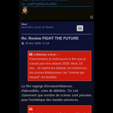
si=_xwtPnp6N2sAo3We
H
a
u
Host
Demi-frère caché de Mulder
t
Re: Review FIGHT THE FUTURE
M
02 févr. 2026, 17:14
e
s
s
LeMartien
a écrit :
↑
a
g
Franchement, je redécouvre le film que je
e
n'avais pas revu depuis 2008. Wow, 18
ans... Je repére les défauts, les évidences,
les scenes téléphonées, les "comme par
hasard", les facilités
Le film regorge d'invraisemblances,
d'absurdités, voire de débilités. On voit
clairement que nombre de scènes sont pensées
pour l'esthétique des bandes-annonces.