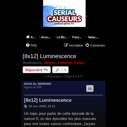
|
Accueil
Accueil du forum
Le Bureau des X-Files
Forum épisodes
Saison 8
FAQ
Inscription
Connexion
[8x12] Luminescence
Modérateurs :
Spooky.
,
LeMartien
,
Guigui
Répondre
4 messages • Page
1
sur
1
DOXA EL DEMONIO
Agent du FBI
[8x12] Luminescence
M
18 nov. 2008, 22:12
e
s
Un topic pour parler de cette épisode de la
s
saison 8, un des épisodes les plus mauvais
a
g
pour moi toutes saison confondues, j'aurais
e