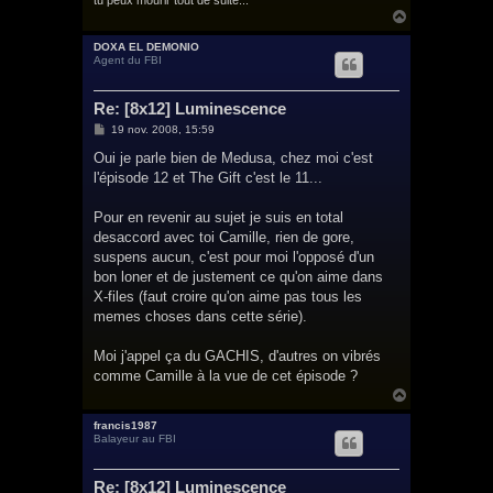
H
a
u
DOXA EL DEMONIO
Agent du FBI
t
Re: [8x12] Luminescence
M
19 nov. 2008, 15:59
e
s
Oui je parle bien de Medusa, chez moi c'est
s
l'épisode 12 et The Gift c'est le 11...
a
g
e
Pour en revenir au sujet je suis en total
desaccord avec toi Camille, rien de gore,
suspens aucun, c'est pour moi l'opposé d'un
bon loner et de justement ce qu'on aime dans
X-files (faut croire qu'on aime pas tous les
memes choses dans cette série).
Moi j'appel ça du GACHIS, d'autres on vibrés
comme Camille à la vue de cet épisode ?
H
a
u
francis1987
Balayeur au FBI
t
Re: [8x12] Luminescence