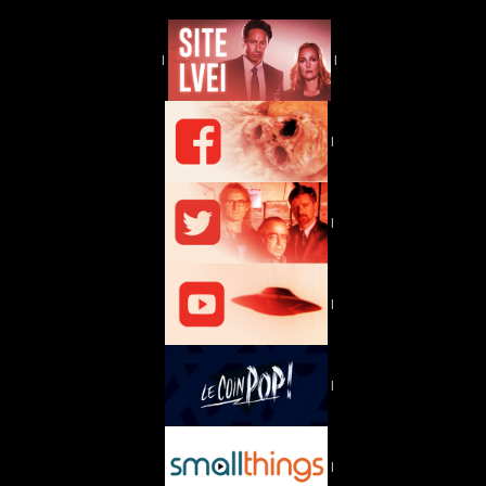
|
|
|
|
|
|
|