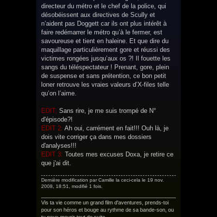
directeur du métro et le chef de la police, qui
désobéissent aux directives de Scully et
n’aident pas Doggett car ils ont plus intérêt à
faire redémarrer le métro qu’à le fermer, est
savoureuse et tient en haleine. Et que dire du
maquillage particulièrement gore et réussi des
victimes rongées jusqu’aux os ?! Il fouette les
sangs du téléspectateur ! Prenant, gore, plein
de suspense et sans prétention, ce bon petit
loner retrouve les vraies valeurs d’X-files telle
qu’on l’aime.
EDIT:
Sans rire, je me suis trompé de N°
d'épisode?!
EDIT 2:
Ah oui, carrément en fait!!! Ouh là, je
dois vite corriger ça dans mes dossiers
d'analyses!!!
EDIT 3:
Toutes mes excuses Doxa, je retire ce
que j'ai dit.
Dernière modification par
Camille la ceci-cela
le 19 nov.
2008, 18:51, modifié 1 fois.
Vis ta vie comme un grand film d'aventures, prends-toi
pour son héros et bouge au rythme de sa bande-son, ou
tu peux mourir tout de suite...