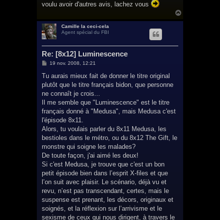
voulu avoir d'autres avis, lachez vous
H
a
u
Camille la ceci-cela
Agent spécial du FBI
t
Re: [8x12] Luminescence
M
19 nov. 2008, 12:21
e
s
Tu aurais mieux fait de donner le titre original
s
plutôt que le titre français bidon, que personne
a
g
ne connaît je crois...
e
Il me semble que "Luminescence" est le titre
français donné à "Medusa", mais Medusa c'est
l'épisode 8x11.
Alors, tu voulais parler du 8x11 Medusa, les
bestioles dans le métro, ou du 8x12 The Gift, le
monstre qui soigne les malades?
De toute façon, j'ai aimé les deux!
Si c'est Medusa, je trouve que c'est un bon
petit épisode bien dans l’esprit X-files et que
l’on suit avec plaisir. Le scénario, déjà vu et
revu, n’est pas transcendant, certes, mais le
suspense est prenant, les décors, originaux et
soignés, et la réflexion sur l’arrivisme et le
sexisme de ceux qui nous dirigent, à travers le