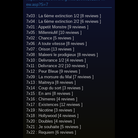
s
ew.asp?S=7
a
g
e
7x03 : La 6ème extinction 1/2 [8 reviews ]
7x04 : La 6ème extinction 2/2 [6 reviews ]
7x01 : Appetit Monstre [9 reviews ]
7x05 : MillenniuM [10 reviews ]
7x02 : Chance [5 reviews ]
7x06 : A toute vitesse [8 reviews ]
7x07 : Orison [13 reviews ]
7x08 : Maleeni le prodigieux [8 reviews ]
7x10 : Delivrance 1/2 [4 reviews ]
7x11 : Delivrance 2/2 [10 reviews ]
7x12 : Peur Bleue [9 reviews ]
7x09 : La morsure du Mal [7 reviews ]
7x13 : Maitreya [8 reviews ]
7x14 : Coup du sort [3 reviews ]
7x15 : En ami [8 reviews ]
7x16 : Chimeres [4 reviews ]
7x17 : Existences [12 reviews ]
7x19 : Nicotine [3 reviews ]
7x18 : Hollywood [4 reviews ]
7x20 : Doubles [4 reviews ]
7x21 : Je souhaite [5 reviews ]
7x22 : Requiem [6 reviews ]