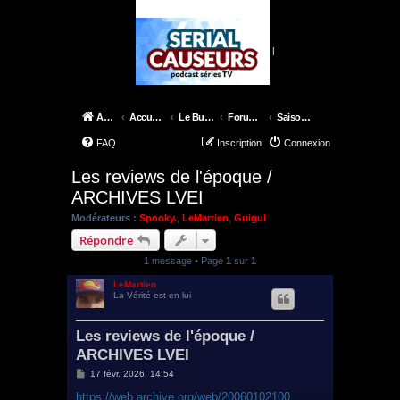
|
Accueil
Accueil du forum
Le Bureau des X-Files
Forum épisodes
Saison 7
FAQ
Inscription
Connexion
Les reviews de l'époque /
ARCHIVES LVEI
Modérateurs :
Spooky.
,
LeMartien
,
Guigui
Répondre
1 message • Page
1
sur
1
LeMartien
La Vérité est en lui
Les reviews de l'époque /
ARCHIVES LVEI
M
17 févr. 2026, 14:54
e
s
https://web.archive.org/web/20060102100 ...