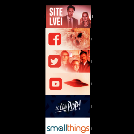
|
|
|
|
|
|
|