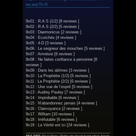
s
ew.asp?S=9
a
g
e
9x01 : R.A.S (1/2) [8 reviews ]
9x02 : R.A.S (2/2) [5 reviews ]
9x03 : Daemonicus [2 reviews ]
9x04 : Ecorchés [4 reviews ]
9x05 : 4-D [3 reviews ]
9x06 : Le seigneur des mouches [5 reviews ]
9x07 : Amnésie [6 reviews ]
9x08 : Ne faites confiance à personne [8
reviews ]
9x09 : Dans les abîmes [3 reviews ]
9x10 : La Prophétie (1/2) [5 reviews ]
9x11 : La Prophétie (2/2) [6 reviews ]
9x12 : Une vue de l’esprit [5 reviews ]
9x13 : Audrey Pauley [7 reviews ]
9x14 : Improbable [6 reviews ]
9x15 : N’abandonnez jamais [4 reviews ]
9x16 : Clairvoyance [2 reviews ]
9x17 : William [10 reviews ]
9x18 : Irréfutable [6 reviews ]
9x19 : La Vérité est ici [24 reviews ]