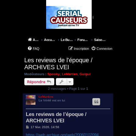
|
Accueil
Accueil du forum
Le Bureau des X-Files
Forum épisodes
Saison 9
FAQ
Inscription
Connexion
Les reviews de l'époque /
ARCHIVES LVEI
Modérateurs :
Spooky.
,
LeMartien
,
Guigui
Répondre
2 messages • Page
1
sur
1
LeMartien
La Vérité est en lui
Les reviews de l'époque /
ARCHIVES LVEI
M
17 févr. 2026, 14:56
e
s
https://web.archive.org/web/20060102094 ...