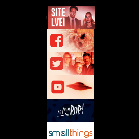
|
|
|
|
|
|
|