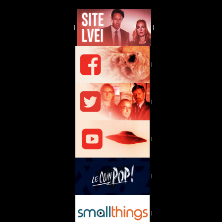
|
|
|
|
|
|
|