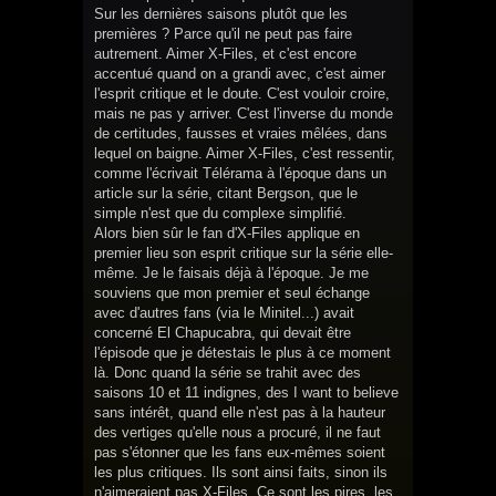
Sur les dernières saisons plutôt que les
premières ? Parce qu'il ne peut pas faire
autrement. Aimer X-Files, et c'est encore
accentué quand on a grandi avec, c'est aimer
l'esprit critique et le doute. C'est vouloir croire,
mais ne pas y arriver. C'est l'inverse du monde
de certitudes, fausses et vraies mêlées, dans
lequel on baigne. Aimer X-Files, c'est ressentir,
comme l'écrivait Télérama à l'époque dans un
article sur la série, citant Bergson, que le
simple n'est que du complexe simplifié.
Alors bien sûr le fan d'X-Files applique en
premier lieu son esprit critique sur la série elle-
même. Je le faisais déjà à l'époque. Je me
souviens que mon premier et seul échange
avec d'autres fans (via le Minitel...) avait
concerné El Chapucabra, qui devait être
l'épisode que je détestais le plus à ce moment
là. Donc quand la série se trahit avec des
saisons 10 et 11 indignes, des I want to believe
sans intérêt, quand elle n'est pas à la hauteur
des vertiges qu'elle nous a procuré, il ne faut
pas s'étonner que les fans eux-mêmes soient
les plus critiques. Ils sont ainsi faits, sinon ils
n'aimeraient pas X-Files. Ce sont les pires, les