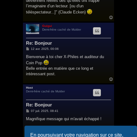
deviennent réelles dès qu’elles ont frappé
l’imaginaire d’un lecteur. [ou d'un
téléspectateur...]" (Claude Ecken)
H
a
u
Guigui
Demi-frère caché de Mulder
t
Re: Bonjour
M
12 avr. 2025, 00:06
e
s
Bienvenue à toi cher X-Philes et auditeur du
s
Coin Pop
a
g
Belle entrée en matière que ce long et
e
intéressant post.
H
a
u
Host
Demi-frère caché de Mulder
t
Re: Bonjour
M
07 juil. 2025, 08:41
e
s
Magnifique message qui m'avait échappé !
s
a
g
Bienvenue à toi Harkoth
e
En poursuivant votre navigation sur ce site,
H