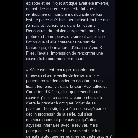
épisode et de Projet arctique avait été inversé),
autant dire que cette cassette fut vue et
rembobinée un nombre incalculable de fois.
Est-ce parce qu'X-files synthétisait tout ce que
j'aimais et recherchais dans la fiction ?
Rencontres du troisième type était mon film
préféré, et je ne pouvais vraiment aimer une
fiction que si elle contenait une part de
fantastique, de mystère, d'étrange. Avec X-
Files, j'avais l'impression de rencontrer une
œuvre faite pour moi sur mesure.
« Sérieusement, pourquoi regarder une
(mauvaise) série vieille de trente ans ? »,
pourrait-on se demander en écoutant ou en
lisant les fans, ici, dans le Coin Pop, ailleurs.
Car le fan d'X-files, plus que ceux d’autres
œuvres j'ai l'impression, a pour particularité
d'être le premier à critiquer l'objet de sa
passion. Bien sûr, il y a été encouragé par le
déclin progressif de la série, qui s'est
malheureusement poursuivi jusqu'à des
abysses infernales avec le revival. Mais
pourquoi se focalise-t-il si souvent sur les
défauts plutôt que les qualités de cette œuvre ?