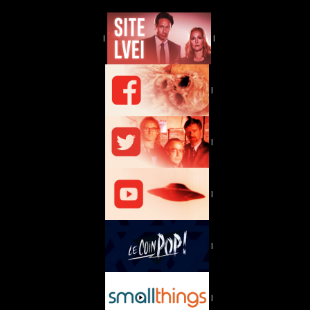
|
|
|
|
|
|
|