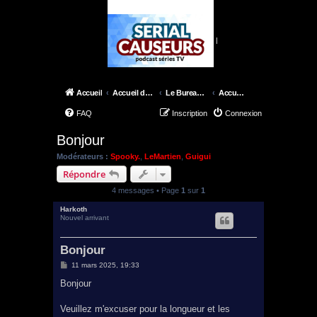
|
Accueil
Accueil du forum
Le Bureau de Skinner
Accueil des nouveaux membres
FAQ
Inscription
Connexion
Bonjour
Modérateurs :
Spooky.
,
LeMartien
,
Guigui
Répondre
4 messages • Page
1
sur
1
Harkoth
Nouvel arrivant
Bonjour
M
11 mars 2025, 19:33
e
s
Bonjour
s
a
g
Veuillez m'excuser pour la longueur et les
e