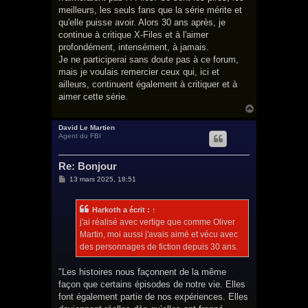
meilleurs, les seuls fans que la série mérite et
qu'elle puisse avoir. Alors 30 ans après, je
continue à critique X-Files et à l'aimer
profondément, intensément, à jamais.
Je ne participerai sans doute pas à ce forum,
mais je voulais remercier ceux qui, ici et
ailleurs, continuent également à critiquer et à
aimer cette série.
H
a
u
David Le Martien
Agent du FBI
t
Re: Bonjour
M
13 mars 2025, 18:51
e
s
s
Harkoth
a écrit :
↑
a
g
j'ai réalisé avec vertige que comme Oliver
e
Martin, moi aussi j'avais aimé et vécu avec
des personnages de fiction depuis 30 ans.
"Les histoires nous façonnent de la même
façon que certains épisodes de notre vie. Elles
font également partie de nos expériences. Elles